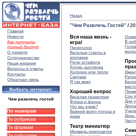
Назад
"Чем Развлечь Гостей"
/
20
Главная
Новости
Вся наша жизнь -
Олим
В ря
Как получить
игра!
Голов
полный доступ
Переполох
моло
О проекте
Веселые старты в
зоопарке
Сотрудничество
Про
Ритм-эстафета
Наши издания
пра
Куплю цыпленка
Вопросы и ответы
Холодно или тепло
Джен
Контакты
Сиртаки
Ратн
Обратная связь
Я так вижу
Белор
мест
Выбрать материал:
Хороший вопрос
Приве
Сон п
Веселая геометрия
Чем развлечь гостей
Дня у
Флора и фауна
Друга
Что мы едим?
По номерам
Учит
Важней всего погода в
День
доме
По рубрикам
Часту
Театр миниатюр
По формам
Сем
Медведь-композитор
По событиям
Раск