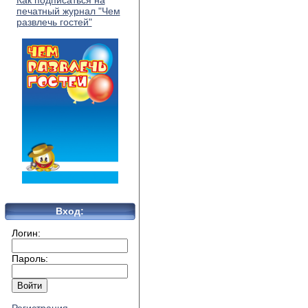
Как подписаться на
печатный журнал "Чем
развлечь гостей"
Вход:
Логин:
Пароль: