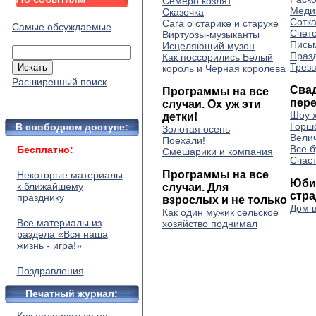
Семеро козлят
Меди
Сказочка
Сотка
Сага о старике и старухе
Самые обсуждаемые
Счет
Виртуозы-музыканты
Письм
Исцеляющий музон
Праз
Как поссорились Белый
Трез
король и Черная королева
Расширенный поиск
Сва
Программы на все
пер
случаи. Ох уж эти
Шоу 
детки!
Горш
В свободном доступе:
Золотая осень
Вели
Поехали!
Все 
Бесплатно:
Смешарики и компания
Счас
Программы на все
Некоторые материалы
Юби
к ближайшему
случаи. Для
стр
празднику
взрослых и не только
Дом в
Как один мужик сельское
Все материалы из
хозяйство поднимал
раздела «Вся наша
жизнь - игра!»
Поздравления
Печатный журнал: