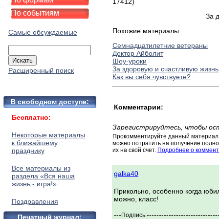
17412)
По событиям
За 
Похожие материалы:
Самые обсуждаемые
Семнадцатилетние ветераны
Доктор Айболит
Шоу-уроки
За здоровую и счастливую жизнь
Расширенный поиск
Как вы себя чувствуете?
В свободном доступе:
Комментарии:
Бесплатно:
Зарегистрируйтесь, чтобы ос
Некоторые материалы
Прокомментируйте данный материал 
к ближайшему
можно потратить на получение полног
празднику
их на свой счет.
Подробнее о коммент
Все материалы из
galka40
раздела «Вся наша
жизнь - игра!»
Прикольно, особенно когда юби
можно, класс!
Поздравления
---
-----------------------------
Подпись:
Печатный журнал: