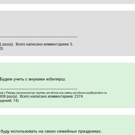
----------------------------------------------------
 раз(а). Всего написано комментариев: 5.
0)
 Будем учить с внуками юбилярш.
----------------------------------------------------
 г.Пермь,организатор группы art-show-ura,связь:art-show-ura@yandex.ru
808 раз(а). Всего написано комментариев: 2374.
щений: 74)
 буду использовать на своих семейных праздниках.