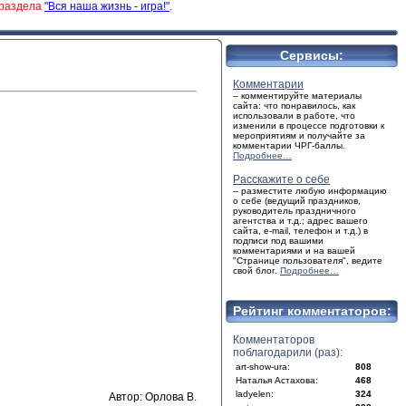
 раздела
"Вся наша жизнь - игра!"
.
Сервисы:
Комментарии
– комментируйте материалы
сайта: что понравилось, как
использовали в работе, что
изменили в процессе подготовки к
мероприятиям и получайте за
комментарии ЧРГ-баллы.
Подробнее…
Расскажите о себе
– разместите любую информацию
о себе (ведущий праздников,
руководитель праздничного
агентства и т.д.; адрес вашего
сайта, e-mail, телефон и т.д.) в
подписи под вашими
комментариями и на вашей
"Странице пользователя", ведите
свой блог.
Подробнее…
Рейтинг комментаторов:
Комментаторов
поблагодарили (раз):
art-show-ura:
808
Наталья Астахова:
468
ladyelen:
324
Автор: Орлова В.