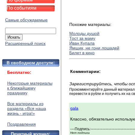
По событиям
Самые обсуждаемые
Похожие материалы:
Молоды душой
Тост за маму
Иван Купала
Расширенный поиск
Ямщик, не гони лошадей
Билет в кино
В свободном доступе:
Комментарии:
Бесплатно:
Некоторые материалы
Зарегистрируйтесь, чтобы ос
к ближайшему
Прокомментируйте данный материал и
празднику
перевести в рубли и получить их на св
Все материалы из
gala
раздела «Вся наша
жизнь - игра!»
Классно, обязательно использую
Поздравления
---
-----------------------------
Подпись:
Нет подписи
Печатный журнал: