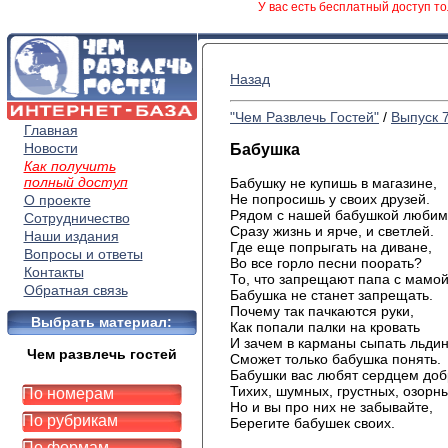
У вас есть бесплатный доступ то
Назад
"Чем Развлечь Гостей"
/
Выпуск 
Главная
Новости
Бабушка
Как получить
полный доступ
Бабушку не купишь в магазине,
Не попросишь у своих друзей.
О проекте
Рядом с нашей бабушкой люби
Сотрудничество
Сразу жизнь и ярче, и светлей.
Наши издания
Где еще попрыгать на диване,
Вопросы и ответы
Во все горло песни поорать?
Контакты
То, что запрещают папа с мамой
Обратная связь
Бабушка не станет запрещать.
Почему так пачкаются руки,
Выбрать материал:
Как попали палки на кровать
И зачем в карманы сыпать льдин
Чем развлечь гостей
Сможет только бабушка понять.
Бабушки вас любят сердцем до
Тихих, шумных, грустных, озорны
По номерам
Но и вы про них не забывайте,
По рубрикам
Берегите бабушек своих.
По формам