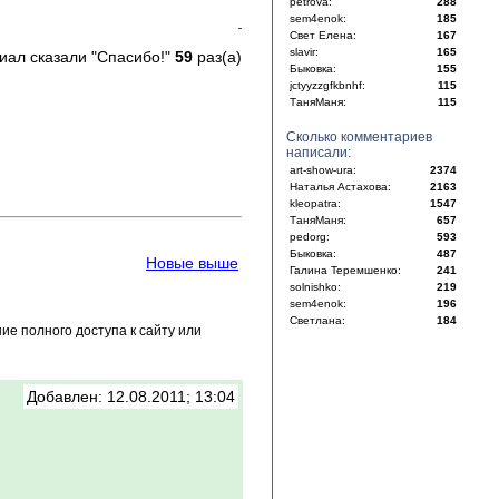
petrova:
288
sem4enok:
185
Свет Елена:
167
slavir:
165
иал сказали "Спасибо!"
59
раз(а)
Быковка:
155
jctyyzzgfkbnhf:
115
ТаняМаня:
115
Сколько комментариев
написали:
art-show-ura:
2374
Наталья Астахова:
2163
kleopatra:
1547
ТаняМаня:
657
pedorg:
593
Быковка:
487
Новые выше
Галина Теремшенко:
241
solnishko:
219
sem4enok:
196
Светлана:
184
е полного доступа к сайту или
Добавлен: 12.08.2011; 13:04