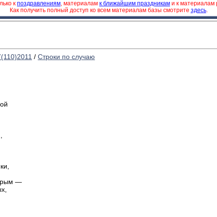
лько к
поздравлениям
, материалам
к ближайшим праздникам
и к материалам
Как получить полный доступ ко всем материалам базы смотрите
здесь
.
7(110)2011
/
Строки по случаю
мой
,
ки,
брым —
х,