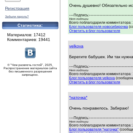
Очень душевно! Обязательно ис
Регистрация
---
-----------------------------
Подпись:
Забыли пароль?
Нет подписи
Всего поблагодарили комментатора: 1
Статистика:
Блог пользователя новосибирочка
(с
Ответить в блог пользователя
Материалов: 17412
Комментариев: 19441
velkova
Берегите бабушек. Им так нужна
© "Чем развлечь гостей", 2025.
---
-----------------------------
Подпись:
Распространение материалов сайта
Нет подписи
без письменного разрешения
Всего поблагодарили комментатора: 1
запрещено.
Блог пользователя velkova
(сообщени
Ответить в блог пользователя
*наточка*
Очень понравилось. Забираю!
---
-----------------------------
Подпись:
Нет подписи
Всего поблагодарили комментатора: 2
Блог пользователя *наточка*
(сообще