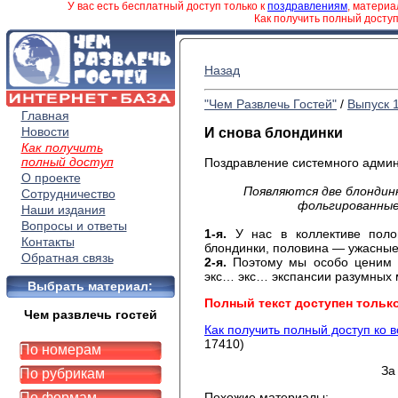
У вас есть бесплатный доступ только к
поздравлениям
, матери
Как получить полный досту
Назад
"Чем Развлечь Гостей"
/
Выпуск 
Главная
Новости
И снова блондинки
Как получить
полный доступ
Поздравление системного админ
О проекте
Появляются две блондин
Сотрудничество
фольгированные)
Наши издания
Вопросы и ответы
1-я.
У нас в коллективе поло
Контакты
блондинки, половина — ужасные
Обратная связь
2-я.
Поэтому мы особо ценим т
экс… экс… экспансии разумных
Выбрать материал:
Полный текст доступен тольк
Чем развлечь гостей
Как получить полный доступ ко 
17410)
По номерам
За
По рубрикам
По формам
Похожие материалы: