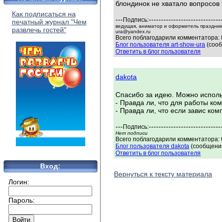
блондинок не хватало вопросов 
Как подписаться на
---
-----------------------------
Подпись:
печатный журнал "Чем
ведущая, аниматор и оформитель праздников
развлечь гостей"
ura@yandex.ru
Всего поблагодарили комментатора: 
Блог пользователя art-show-ura
(сооб
Ответить в блог пользователя
dakota
Спасибо за идею. Можно исполь
- Правда ли, что для работы ко
- Правда ли, что если завис ко
---
-----------------------------
Подпись:
Нет подписи
Всего поблагодарили комментатора: 0
Блог пользователя dakota
(сообщений
Ответить в блог пользователя
Вход:
Вернуться к тексту материала
Логин:
Пароль: