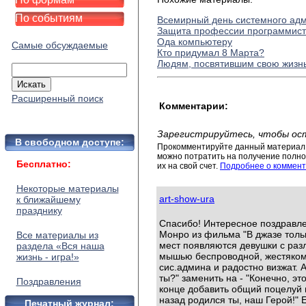
По событиям
Всемирный день системного ад
Защита профессии программис
Ода компьютеру
Самые обсуждаемые
Кто придумал 8 Марта?
Людям, посвятившим свою жизнь
Расширенный поиск
Комментарии:
Зарегистрируйтесь, чтобы ос
В свободном доступе:
Прокомментируйте данный материал 
можно потратить на получение полног
Бесплатно:
их на свой счет.
Подробнее о коммент
Некоторые материалы
art-show-ura
к ближайшему
празднику
Спасибо! Интересное поздравле
Монро из фильма "В джазе тольк
Все материалы из
мест появляются девушки с ра
раздела «Вся наша
мышью беспроводной, жестяком 
жизнь - игра!»
сис.админа и радостно визжат. 
ты?" заменить на - "Конечно, это
Поздравления
конце добавить общий поцелуй и 
назад родился ты, наш Герой!" Е
Печатный журнал: