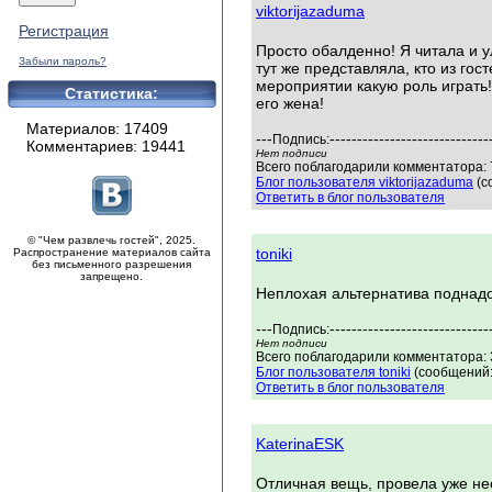
viktorijazaduma
Регистрация
Просто обалденно! Я читала и ул
Забыли пароль?
тут же представляла, кто из го
мероприятии какую роль играть!
Статистика:
его жена!
Материалов: 17409
---
-----------------------------
Подпись:
Комментариев: 19441
Нет подписи
Всего поблагодарили комментатора: 7
Блог пользователя viktorijazaduma
(с
Ответить в блог пользователя
© "Чем развлечь гостей", 2025.
toniki
Распространение материалов сайта
без письменного разрешения
запрещено.
Неплохая альтернатива поднад
---
-----------------------------
Подпись:
Нет подписи
Всего поблагодарили комментатора: 3
Блог пользователя toniki
(сообщений:
Ответить в блог пользователя
KaterinaESK
Отличная вещь, провела уже нес