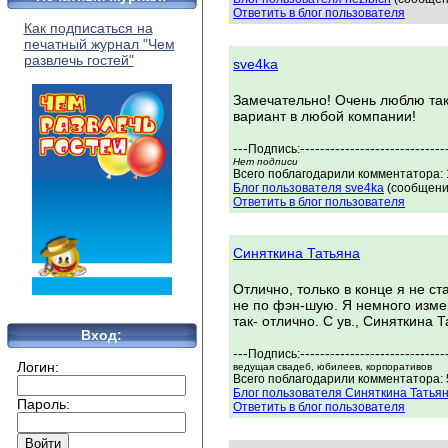
Ответить в блог пользователя
Как подписаться на
печатный журнал "Чем
развлечь гостей"
sve4ka
Замечательно! Очень люблю та
вариант в любой компании!
---
-----------------------------
Подпись:
Нет подписи
Всего поблагодарили комментатора: 1
Блог пользователя sve4ka
(сообщений
Ответить в блог пользователя
Синяткина Татьяна
Отлично, только в конце я не ста
не по фэн-шую. Я немного измен
так- отлично. С ув., Синяткина 
Вход:
---
-----------------------------
Подпись:
Логин:
ведущая свадеб, юбилеев, корпоративов
Всего поблагодарили комментатора: 5
Блог пользователя Синяткина Татья
Пароль:
Ответить в блог пользователя