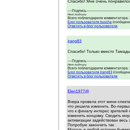
Спасибо! Мне очень понравилось
---
-----------------------------
Подпись:
Нет подписи
Всего поблагодарили комментатора: 2
Блог пользователя buscha
(сообщени
Ответить в блог пользователя
irang83
Спасибо! Только вместо Тамады 
---
-----------------------------
Подпись:
Нет подписи
Всего поблагодарили комментатора: 2
Блог пользователя irang83
(сообщени
Ответить в блог пользователя
Elen1977@
Вчера провела этот мини-спекта
что решила изменить. Во-первых:
что к финалу интерес зрителей 
изменить концовку. Сводить мора
активизации задействован весь з
Попробую закончить так :
Мораль в любой истории бывает