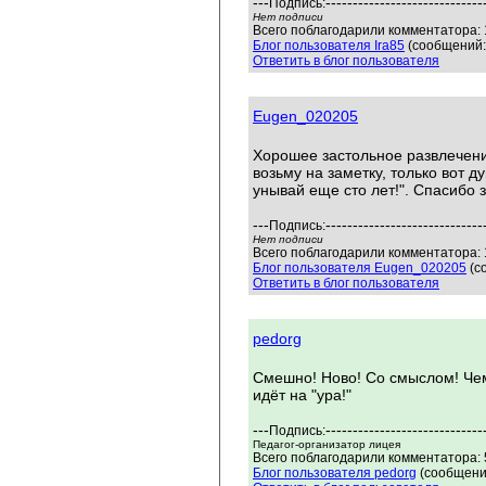
---
-----------------------------
Подпись:
Нет подписи
Всего поблагодарили комментатора: 1
Блог пользователя Ira85
(сообщений:
Ответить в блог пользователя
Eugen_020205
Хорошее застольное развлечение
возьму на заметку, только вот 
унывай еще сто лет!". Спасибо 
---
-----------------------------
Подпись:
Нет подписи
Всего поблагодарили комментатора: 1
Блог пользователя Eugen_020205
(с
Ответить в блог пользователя
pedorg
Смешно! Ново! Со смыслом! Чем-
идёт на "ура!"
---
-----------------------------
Подпись:
Педагог-организатор лицея
Всего поблагодарили комментатора: 5
Блог пользователя pedorg
(сообщений