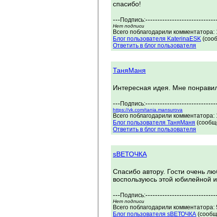
спасибо!
---
-----------------------------
Подпись:
Нет подписи
Всего поблагодарили комментатора: 1
Блог пользователя KaterinaESK
(сооб
Ответить в блог пользователя
ТаняМаня
Интересная идея. Мне понравил
---
-----------------------------
Подпись:
https://vk.com/tania.mansurova
Всего поблагодарили комментатора: 1
Блог пользователя ТаняМаня
(сообще
Ответить в блог пользователя
sВЕТОЧКА
Спасибо автору. Гости очень л
воспользуюсь этой юбилейной и
---
-----------------------------
Подпись:
Нет подписи
Всего поблагодарили комментатора: 5
Блог пользователя sВЕТОЧКА
(сообщ