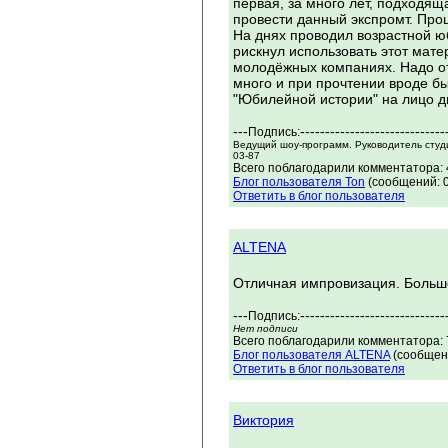
первая, за много лет, подходя
провести данный экспромт. Про
На днях проводил возрастной юб
рискнул использовать этот мат
молодёжных компаниях. Надо от
много и при прочтении вроде бы 
"Юбилейной истории" на лицо д
---
-----------------------------
Подпись:
Ведущий шоу-программ. Руководитель студи
03-87
Всего поблагодарили комментатора: 4
Блог пользователя Ton
(сообщений: 0
Ответить в блог пользователя
ALTENA
Отличная импровизация. Больш
---
-----------------------------
Подпись:
Нет подписи
Всего поблагодарили комментатора: 7
Блог пользователя ALTENA
(сообщени
Ответить в блог пользователя
Виктория