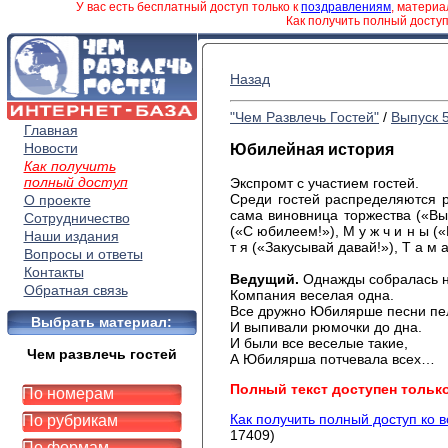
У вас есть бесплатный доступ только к
поздравлениям
, матери
Как получить полный досту
Назад
"Чем Развлечь Гостей"
/
Выпуск 
Главная
Новости
Юбилейная история
Как получить
полный доступ
Экспромт с участием гостей.
Среди гостей распределяются р
О проекте
сама виновница торжества («Вы п
Сотрудничество
(«С юбилеем!»), М у ж ч и н ы («Н
Наши издания
т я («Закусывай давай!»), Т а м 
Вопросы и ответы
Контакты
Ведущий.
Однажды собралась 
Обратная связь
Компания веселая одна.
Все дружно Юбилярше песни пе
Выбрать материал:
И выпивали рюмочки до дна.
И были все веселые такие,
Чем развлечь гостей
А Юбилярша потчевала всех…
Полный текст доступен тольк
По номерам
Как получить полный доступ ко 
По рубрикам
17409)
По формам