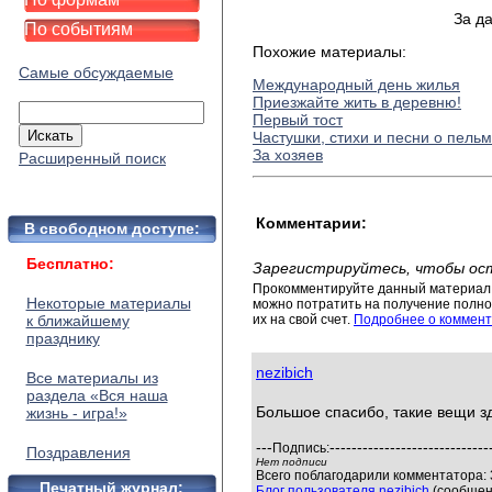
За д
По событиям
Похожие материалы:
Самые обсуждаемые
Международный день жилья
Приезжайте жить в деревню!
Первый тост
Частушки, стихи и песни о пель
За хозяев
Расширенный поиск
Комментарии:
В свободном доступе:
Бесплатно:
Зарегистрируйтесь, чтобы ос
Прокомментируйте данный материал 
Некоторые материалы
можно потратить на получение полног
к ближайшему
их на свой счет.
Подробнее о коммент
празднику
nezibich
Все материалы из
раздела «Вся наша
Большое спасибо, такие вещи з
жизнь - игра!»
---
-----------------------------
Подпись:
Поздравления
Нет подписи
Всего поблагодарили комментатора: 3
Печатный журнал:
Блог пользователя nezibich
(сообщен