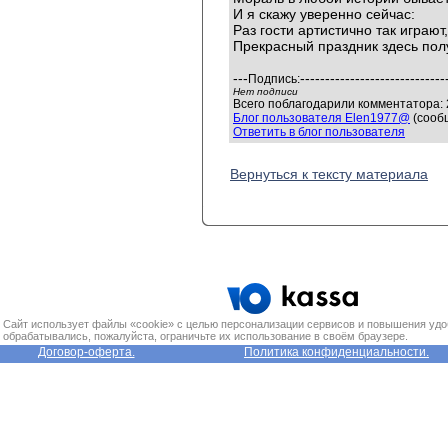
И я скажу уверенно сейчас:
Раз гости артистично так играют,
Прекрасный праздник здесь полу
---
-----------------------------
Подпись:
Нет подписи
Всего поблагодарили комментатора: 2
Блог пользователя Elen1977@
(сооб
Ответить в блог пользователя
Вернуться к тексту материала
Сайт использует файлы «cookie» с целью персонализации сервисов и повышения удо
обрабатывались, пожалуйста, ограничьте их использование в своём браузере.
Договор-оферта.
Политика конфиденциальности.