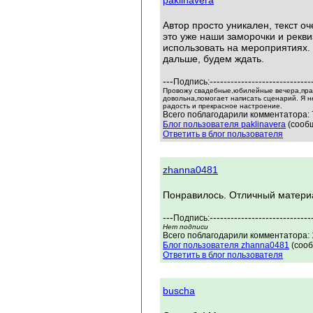
paklinavera
Автор просто уникален, текст о
это уже наши заморочки и рекви
использовать на мероприятиях.
дальше, будем ждать.
---
-----------------------------
Подпись:
Провожу свадебные,юбилейные вечера,пра
довольна,помогает написать сценарий. Я н
радость и прекрасное настроение.
Всего поблагодарили комментатора: 7
Блог пользователя paklinavera
(сообщ
Ответить в блог пользователя
zhanna0481
Понравилось. Отличный материа
---
-----------------------------
Подпись:
Нет подписи
Всего поблагодарили комментатора: 1
Блог пользователя zhanna0481
(сооб
Ответить в блог пользователя
buscha