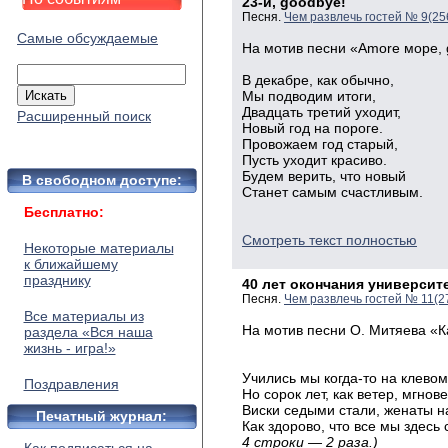
23-й, goodbye!
Песня.
Чем развлечь гостей № 9(25
Самые обсуждаемые
На мотив песни «Amore море, 
В декабре, как обычно,
Мы подводим итоги,
Двадцать третий уходит,
Расширенный поиск
Новый год на пороге.
Провожаем год старый,
Пусть уходит красиво.
Будем верить, что новый
В свободном доступе:
Станет самым счастливым.
Бесплатно:
Смотреть текст полностью
Некоторые материалы
к ближайшему
празднику
40 лет окончания университ
Песня.
Чем развлечь гостей № 11(2
Все материалы из
На мотив песни О. Митяева «К
раздела «Вся наша
жизнь - игра!»
Учились мы когда-то на клевом
Поздравления
Но сорок лет, как ветер, мгнов
Виски седыми стали, женаты 
Печатный журнал:
Как здорово, что все мы здесь
4 строки — 2 раза.)