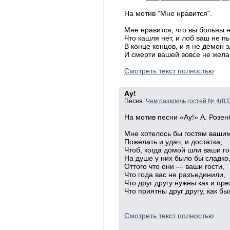
На мотив "Мне нравится".
Мне
нравится, что вы больны 
Что
кашля нет, и лоб ваш не пы
В
конце концов, и я не демон
з
И
смерти вашей вовсе не жела
Смотреть текст полностью
Ау!
Песня.
Чем развлечь гостей № 4(83
На мотив песни «Ау!» А. Розен
Мне хотелось бы гостям ваши
Пожелать и удач, и достатка,
Чтоб, когда домой шли ваши го
На душе у них было бы сладко
Оттого что они — ваши гости,
Что года вас не разъединили,
Что друг другу нужны как и пре
Что приятны друг другу, как бы
Смотреть текст полностью