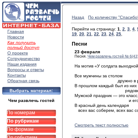
Назад
По количеству "Спасибо!
Перейти на страницу:
1
,
2
,
3
,
4
,
Главная
19
,
20
,
21
,
22
,
23
,
24
,
25
,
Новости
Как получить
Песни
полный доступ
23 февраля
О проекте
Песня.
Чем развлечь гостей № 6(43
Сотрудничество
Наши издания
На
мотив «У солдата выходной
Вопросы и ответы
Контакты
Все
мужчины за столом
Обратная связь
дружно в ряд с
В
прошлом каждый был из них
Выбрать материал:
рядовой сол
Мужской
праздник — это класс
Чем развлечь гостей
и его мы ж
В
красный день календаря
всех вас соберем, всех вас с
По номерам
По рубрикам
Смотреть текст полностью
По формам
По событиям