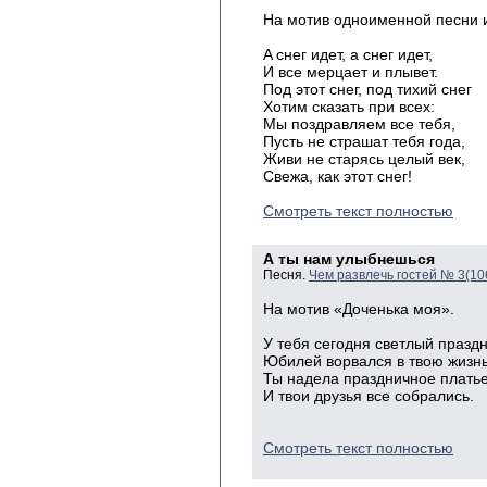
На мотив одноименной песни и
A снег идет, а снег идет,
И все мерцает и плывет.
Под этот снег, под тихий снег
Хотим сказать при всех:
Мы поздравляем все тебя,
Пусть не страшат тебя года,
Живи не старясь целый век,
Свежа, как этот снег!
Смотреть текст полностью
А ты нам улыбнешься
Песня.
Чем развлечь гостей № 3(10
На мотив «Доченька моя».
У тебя сегодня светлый праздн
Юбилей ворвался в твою жизнь
Ты надела праздничное платье
И твои друзья все собрались.
Смотреть текст полностью