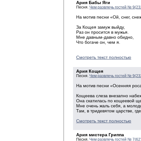
Ария Бабы Яги
Песня.
Чем развлечь гостей № 9(23
На мотив песни «Ой, снег, сне
За Кощея замуж выйду,
Раз он просится в мужья.
Мне давным-давно обидно,
Что богаче он, чем я.
Смотреть текст полностью
Ария Кощея
Песня.
Чем развлечь гостей № 9(23
На мотив песни «Осенняя роса
Кощеева слеза внезапно набе
Она скатилась по кощеевой ще
Мне очень жаль себя, а молод
Там, в тридевятом царстве, где
Смотреть текст полностью
Ария мистера Гриппа
Песня.
Чем развлечь гостей № 7(62