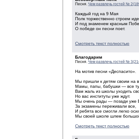
Песня.
Чем развлечь гостей № 2(18
Каждый год на 9 Мая
Полк торжественно строем иде
И под знаменем красным Поб
О победе он песни поет.
Смотреть текст полностью
Благодарим
Песня.
Чем развлечь гостей № 3(21
На мотив песни «Деспасито».
Мы пришли к детям своим на в
Мамы, папы, бабушки — все ту
Вам жаль из школы уходить св
Но вас институты уже ждут.
Мы очень рады — позади уже 
За экзамены переживали все,
И ребята все смогли легко оси
Мы своей школе шлем большой
Смотреть текст полностью