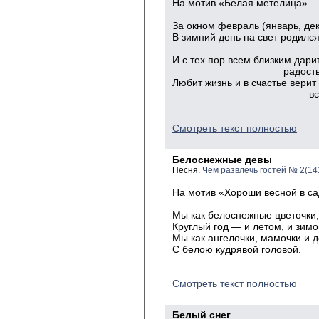
На мотив «Белая метелица».
За окном февраль (январь, дек
В зимний день на свет родилс
челове
И с тех пор всем близким дари
радость и те
Любит жизнь и в счастье верит
всем наз
Смотреть текст полностью
Белоснежные девы
Песня.
Чем развлечь гостей № 2(14
На мотив «Хороши весной в са
Мы как белоснежные цветочки,
Круглый год — и летом, и зим
Мы как ангелочки, мамочки и д
С белою кудрявой головой.
Смотреть текст полностью
Белый снег