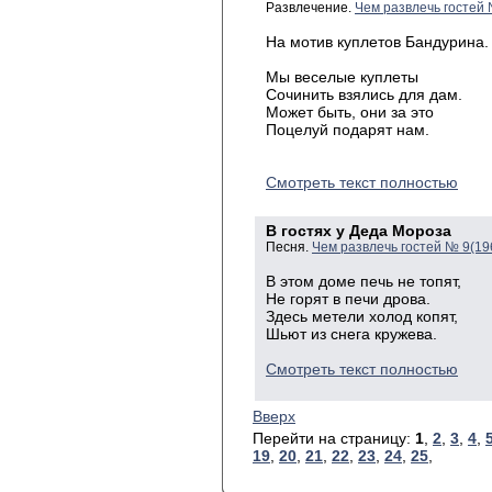
Развлечение.
Чем развлечь гостей
На мотив куплетов Бандурина.
Мы веселые куплеты
Сочинить взялись для дам.
Может быть, они за это
Поцелуй подарят нам.
Смотреть текст полностью
В гостях у Деда Мороза
Песня.
Чем развлечь гостей № 9(19
В этом доме печь не топят,
Не горят в печи дрова.
Здесь метели холод копят,
Шьют из снега кружева.
Смотреть текст полностью
Вверх
Перейти на страницу:
1
,
2
,
3
,
4
,
19
,
20
,
21
,
22
,
23
,
24
,
25
,