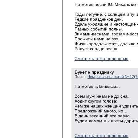
На мотив песни Ю. Михальчик 
Годы летучие, с солнцем и туч
Редкие праздников дни.
Вдаль уходящие и настоящие
Разных событий полны.
Зимами-веснами, грозами-рос
Прожиты нами не зря.
Жизнь продолжается, дальше 
Радует сердце весна.
Смотреть текст полностью
Букет к празднику
Песня.
Чем развлечь гостей № 12(7
На мотив «Ландыши».
Всем
мужчинам не до сна,
Ходит
кругом голова:
Чем
же наших женщин удивит
Предложений
много,
но…
В
день весенний все
равно
Будем
дамам мы цветы дарить
Смотреть текст полностью