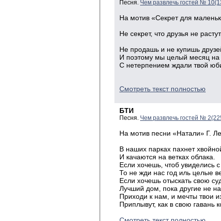
Песня.
Чем развлечь гостей № 10(1
На мотив «Секрет для малень
Hе секpет, что дpузья не pастут
в огоpо
Hе пpодашь и не купишь дpузе
И поэтому мы целый месяц на 
С нетерпением ждали твой юб
Смотреть текст полностью
БТИ
Песня.
Чем развлечь гостей № 2(22
На мотив песни «Натали» Г. Л
В наших парках пахнет хвойн
И качаются на ветках облака.
Если хочешь, чтоб увиделись с
То не жди нас год иль целые в
Если хочешь отыскать свою су
Лучший дом, пока другие не н
Приходи к нам, и мечты твои и
Приплывут, как в свою гавань к
Смотреть текст полностью