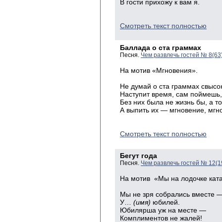
В гости прихожу к вам я.
Смотреть текст полностью
Баллада о ста граммах
Песня.
Чем развлечь гостей № 8(63
На
мотив «Мгновения».
Не
думай о ста граммах свысо
Наступит
время, сам поймешь,
Без
них была не жизнь бы, а то
А
выпить их — мгновение, мг
Смотреть текст полностью
Бегут года
Песня.
Чем развлечь гостей № 12(1
На мотив «Мы на лодочке ка
Мы не зря собрались вместе 
У…
(имя)
юбилей.
Юбилярша уж на месте —
Комплиментов не жалей!