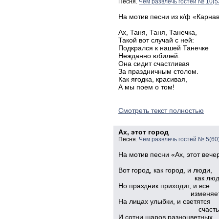
Песня.
Чем развлечь гостей № 10(5
На мотив песни из к/ф «Карна
Ах
, Таня, Таня, Танечка,
Такой
вот случай с ней:
Подкрался
к нашей
Танечке
Нежданно
юбилей.
Она
сидит
счастливая
За
праздничным столом.
Как
ягодка, красивая,
А
мы поем о том!
Смотреть текст полностью
Ах, этот город
Песня.
Чем развлечь гостей № 5(60
На
мотив песни «Ах, этот вечер
Вот
город, как город, и люди
,
как люди, вок
Но
праздник приходит, и все
изменяется вд
На
лицах улыбки, и светятся
счастьем гл
И
сотни шаров разноцветных