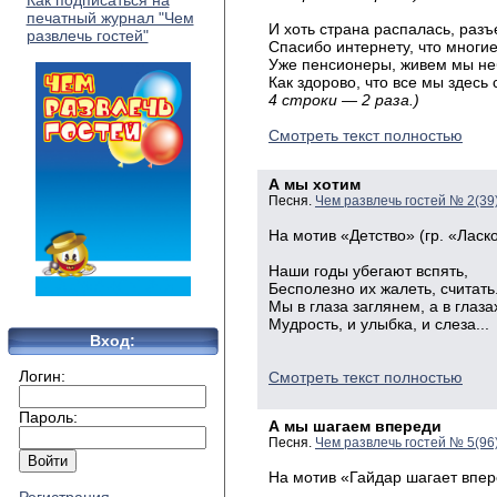
Как подписаться на
печатный журнал "Чем
И хоть страна распалась, разъ
развлечь гостей"
Спасибо интернету, что многи
Уже пенсионеры, живем мы не
Как здорово, что все мы здесь
4 строки — 2 раза.)
Смотреть текст полностью
А мы хотим
Песня.
Чем развлечь гостей № 2(39
На мотив «Детство» (гр. «Ласк
Наши годы убегают вспять,
Бесполезно их жалеть, считать.
Мы в глаза заглянем, а в глаз
Мудрость, и улыбка, и слеза...
Вход:
Логин:
Смотреть текст полностью
Пароль:
А мы шагаем впереди
Песня.
Чем развлечь гостей № 5(96
На мотив «Гайдар шагает впер