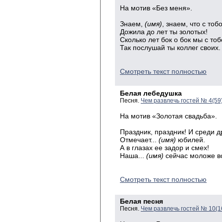
На мотив «Без меня».
Знаем,
(имя)
, знаем, что с тоб
Дожила до лет ты золотых!
Сколько лет бок о бок мы с тоб
Так послушай ты коллег своих.
Смотреть текст полностью
Белая лебедушка
Песня.
Чем развлечь гостей № 4(59
На мотив «Золотая свадьба».
Праздник, праздник! И среди д
Отмечает...
(имя)
юбилей.
А в глазах ее задор и смех!
Наша...
(имя)
сейчас моложе в
Смотреть текст полностью
Белая песня
Песня.
Чем развлечь гостей № 10(1