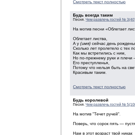
Смотреть текст полностью
Будь всегда таким
Песня.
Чем развлечь гостей № 3(40
На мотив песни «Облетает лис
Облетает листва,
А у
(имя)
сейчас день рождень
Сколько лет пролетело с тех п
Как мы встретились с ним,
Но по-прежнему руки и плечи
Его преступленья,
Потому что нельзя быть на све
Красивым таким.
Смотреть текст полностью
Будь королевой
Песня.
Чем развлечь гостей № 5(10
На мотив "Течет ручей".
Поверь, что сорок пять — пустя
бездели
Нам в этот возраст твой никак