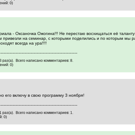
ний: 0)
иала - Оксаночка Ожогина!!! Не перестаю восхищаться её таланту!
 привезли на семинар, с которыми поделились и по которым мы р
одят всегда на ура!!!!
----------------------------------------------------
 раз(а). Всего написано комментариев: 8.
ний: 0)
о его включу в свою программу 3 ноября!
----------------------------------------------------
 раз(а). Всего написано комментариев: 1.
: 0)