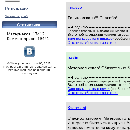
innasvb
Регистрация
Забыли пароль?
То, что искала!!! Спасибо!!!
Статистика:
---
-----------------------------
Подпись:
Ведущая праздничных программ. Москва и 
Материалов: 17412
Всего поблагодарили комментатора: 7
Комментариев: 19441
Блог пользователя innasvb
(сообщени
Ответить в блог пользователя
pavlin
© "Чем развлечь гостей", 2025.
Распространение материалов сайта
Материал супер! Обязательно бу
без письменного разрешения
запрещено.
---
-----------------------------
Подпись:
ведущая праздничных мероприятий (г.Берез
Всего поблагодарили комментатора: 7
Блог пользователя pavlin
(сообщений:
Ответить в блог пользователя
Ksenofont
Спасибо авторам! Материал отр
Интересно было искать призы А
кинофильмов, если кому-то надо