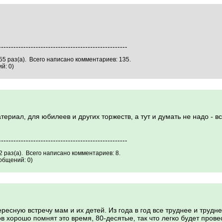
----------------------------------------------------
5 раз(а). Всего написано комментариев: 135.
й: 0)
риал, для юбилеев и других торжеств, а тут и думать не надо - вс
----------------------------------------------------
 раз(а). Всего написано комментариев: 8.
общений: 0)
ресную встречу мам и их детей. Из года в год все труднее и трудн
 хорошо помнят это время, 80-десятые, так что легко будет прове