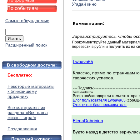
Угадай кино
По событиям
Самые обсуждаемые
Комментарии:
Зарегистрируйтесь, чтобы ос
Прокомментируйте данный материал и
Расширенный поиск
перевести в рубли и получить их на св
Lwbava65
В свободном доступе:
Классно, прямо по страницам ю
Бесплатно:
творческих успехов.
Некоторые материалы
---
-----------------------------
Подпись:
к ближайшему
Нет подписи
празднику
Всего поблагодарили комментатора: 6
Блог пользователя Lwbava65
(сообще
Ответить в блог пользователя
Все материалы из
раздела «Вся наша
жизнь - игра!»
ElenaDobrinina
Поздравления
Будто назад в детство вернулась
Печатный журнал: