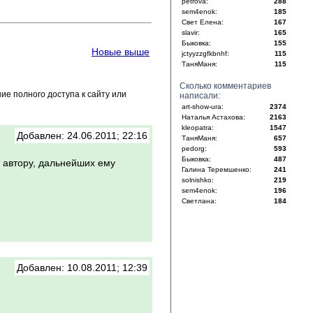
petrova:
288
sem4enok:
185
Свет Елена:
167
slavir:
165
Быковка:
155
Новые выше
jctyyzzgfkbnhf:
115
ТаняМаня:
115
Сколько комментариев
е полного доступа к сайту или
написали:
art-show-ura:
2374
Наталья Астахова:
2163
kleopatra:
1547
Добавлен: 24.06.2011; 22:16
ТаняМаня:
657
pedorg:
593
Быковка:
487
 автору, дальнейших ему
Галина Теремшенко:
241
solnishko:
219
sem4enok:
196
Светлана:
184
Добавлен: 10.08.2011; 12:39