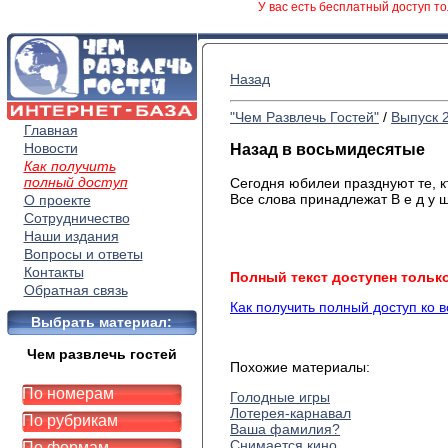
У вас есть бесплатный доступ то
Назад
"Чем Развлечь Гостей"
/
Выпуск 
Главная
Новости
Назад в восьмидесятые
Как получить
полный доступ
Сегодня юбилеи празднуют те, к
Все слова принадлежат В е д у щ
О проекте
Сотрудничество
Наши издания
Вопросы и ответы
Контакты
Полный текст доступен тольк
Обратная связь
Как получить полный доступ ко 
Выбрать материал:
Чем развлечь гостей
Похожие материалы:
По номерам
Голодные игры
Лотерея-карнавал
По рубрикам
Ваша фамилия?
Снимается кино
По формам