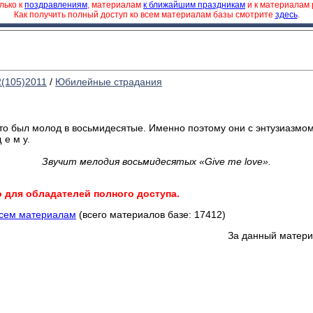
лько к
поздравлениям
, материалам
к ближайшим праздникам
и к материалам
Как получить полный доступ ко всем материалам базы смотрите
здесь
.
2(105)2011
/
Юбилейные страдания
то был молод в восьмидесятые. Именно поэтому они с энтузиазмо
 е м у.
Звучит мелодия восьмидесятых «Give me love».
о для обладателей полного доступа.
всем материалам
(всего материалов базе: 17412)
За данный матери