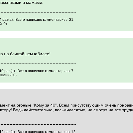
лассниками и мамами.
----------------------------------------------------
 раз(а). Всего написано комментариев: 21.
: 0)
ую на ближайшем юбилее!
----------------------------------------------------
0 раз(а). Всего написано комментариев: 7.
щений: 0)
ент на огоньке "Кому за 40". Всем присутствующим очень понравил
втору! Ведь действительно, восьмидесятые, не смотря на все труд
----------------------------------------------------
2 раз(а). Всего написано комментариев: 12.