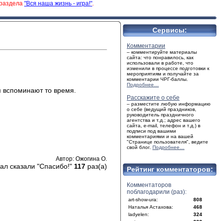
 раздела
"Вся наша жизнь - игра!"
.
Сервисы:
Комментарии
– комментируйте материалы
сайта: что понравилось, как
использовали в работе, что
изменили в процессе подготовки к
мероприятиям и получайте за
комментарии ЧРГ-баллы.
Подробнее…
м вспоминают то время.
Расскажите о себе
– разместите любую информацию
о себе (ведущий праздников,
руководитель праздничного
агентства и т.д.; адрес вашего
сайта, e-mail, телефон и т.д.) в
подписи под вашими
комментариями и на вашей
"Странице пользователя", ведите
свой блог.
Подробнее…
Автор: Ожогина О.
ал сказали "Спасибо!"
117
раз(а)
Рейтинг комментаторов:
Комментаторов
поблагодарили (раз):
art-show-ura:
808
Наталья Астахова:
468
ladyelen:
324