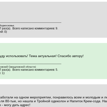
----------------------------------------------------
Подмосковье.
 раз(а). Всего написано комментариев: 9.
й: 0)
ду использовать! Тема актуальная! Спасибо автору!
----------------------------------------------------
овский Свердловской области)
 раз(а). Всего написано комментариев: 5.
 1)
аботали на одном мероприятии, понравилось всем и молодым и л
-ля 80-тые, но нашла и Тройной одеколон и Напиток Крем-сода. На
 - могу дать адрес!