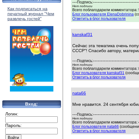
---
-----------------------------
Подпись:
Нет подписи
Как подписаться на
Всего поблагодарили комментатора: 5
печатный журнал "Чем
Блог пользователя ElenaDobrinina
(с
развлечь гостей"
Ответить в блог пользователя
kanskaf31
Сейчас эта тематика очень попу
СССР"! Спасибо автору, материа
---
-----------------------------
Подпись:
Нет подписи
Всего поблагодарили комментатора: 8
Блог пользователя kanskaf31
(сообще
Ответить в блог пользователя
nata66
Вход:
Мне нравится. 24 сентября юби
Логин:
---
-----------------------------
Подпись:
Нет подписи
Всего поблагодарили комментатора: 4
Пароль:
Блог пользователя nata66
(сообщений
Ответить в блог пользователя