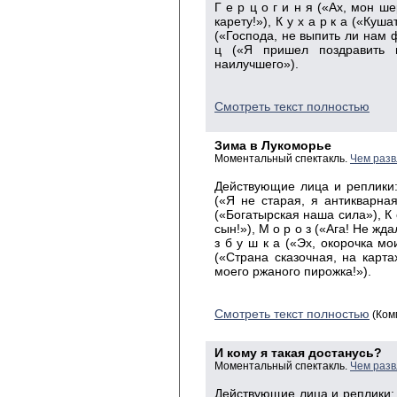
Г е р ц о г и н я («Ах, мон ше
карету!»), К у х а р к а («Куша
(«Господа, не выпить ли нам ф
ц («Я пришел поздравить 
наилучшего»).
Смотреть текст полностью
Зима в Лукоморье
Моментальный спектакль.
Чем разв
Действующие лица и реплики: 
(«Я не старая, я антикварна
(«Богатырская наша сила»), К 
сын!»), М о р о з («Ага! Не жда
з б у ш к а («Эх, окорочка мо
(«Страна сказочная, на карта
моего ржаного пирожка!»).
Смотреть текст полностью
(Ком
И кому я такая достанусь?
Моментальный спектакль.
Чем разв
Действующие лица и реплики: Ц