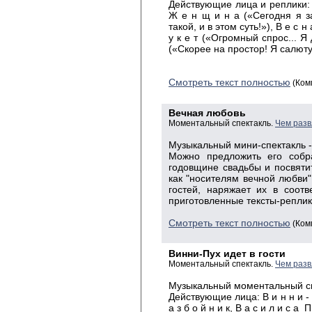
Действующие
лица и реплики: 
Ж е н щ и н а («Сегодня я з
такой, и в этом суть!»), В е с 
у к е т («Огромный спрос... Я
(«Скорее на простор! Я салюту
Смотреть текст полностью
(Ком
Вечная любовь
Моментальный спектакль.
Чем разв
Музыкальный мини-спектакль -
Можно предложить его собр
годовщине свадьбы и посвяти
как "носителям вечной любви
гостей, наряжает их в соот
приготовленные тексты-реплик
Смотреть текст полностью
(Ком
Винни-Пух идет в гости
Моментальный спектакль.
Чем разв
Музыкальный моментальный сп
Действующие лица: В и н н и - П
а з б о й н и к, В а с и л и с а П