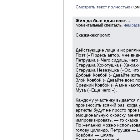
Смотреть текст полностью
(Ком
Жил да был один поэт…
Моментальный спектакль.
Чем разв
Сказка-экспромт.
Действующие лица и их реплик
Поэт («Я здесь автор, мне видн
Петрушка («Чего сидишь, чего 
Старушка Хохотушка («Ха-ха-ха
Старушка Невезушка («Ох, что 
Добрый Ковбой («Давайте жить
Злой Ковбой («Давайте всех по
Средний Ковбой («А мне как-т
Муза («Еще чего!»).
Каждому участнику выдается л
произносить всякий раз, когда
артисты будут не просто произ
эмоциональную окраску, меня
импровизировать, — то сказка 
По желанию можно использова
голову цилиндр, Петрушке — ш
Ковбоям — шляпы.