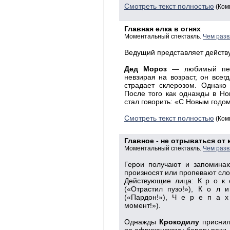
Смотреть текст полностью
(Ком
Главная елка в огнях
Моментальный спектакль.
Чем разв
Ведущий
представляет действу
Дед
Мороз
— любимый перс
невзирая на возраст, он всег
страдает склерозом. Однако
После того как однажды в Но
стал говорить: «С Новым годо
Смотреть текст полностью
(Ком
Главное - не отрываться от 
Моментальный спектакль.
Чем разв
Герои получают и запоминаю
произносят или пропевают сло
Действующие лица: К р о к 
(«Отрастил пузо!»), К о л 
(«Пардон!»), Ч е р е п а х
момент!»).
Однажды
Крокодилу
приснил