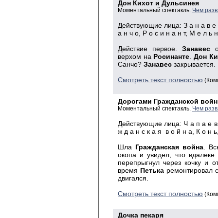
Дон Кихот и Дульсинея
Моментальный спектакль.
Чем разв
Действующие
лица: З а н а в е с
а н ч о, Р о с и н а н т, М е л ь н
Действие
первое.
Занавес
о
верхом на
Росинанте
.
Дон Ки
Санчо?
Занавес
закрывается.
Смотреть текст полностью
(Ком
Дорогами Гражданской вой
Моментальный спектакль.
Чем разв
Действующие лица: Ч а п а е в, П
ж д а н с к а я в о й н а, К о н
Шла
Гражданская война
. Вс
окопа и увидел, что вдалеке
пере­прыгнул через кочку и 
время
Петька
ремонтировал 
двигался.
Смотреть текст полностью
(Ком
Дочка пекаря