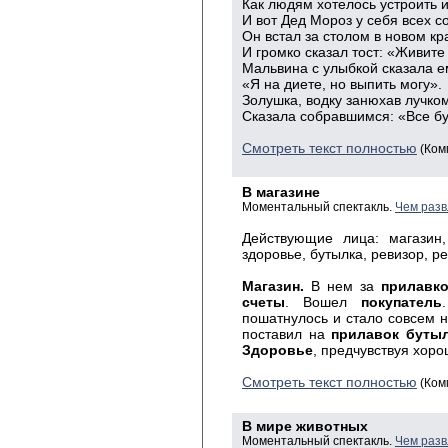
Как людям хотелось устроить 
И вот Дед Мороз у себя всех с
Он встал за столом в новом к
И громко сказал тост: «Живите
Мальвина с улыбкой сказала е
«Я на диете, но выпить могу».
Золушка, водку занюхав лучком
Сказала собравшимся: «Все бу
Смотреть текст полностью
(Ком
В магазине
Моментальный спектакль.
Чем разв
Действующие лица: магазин,
здоровье, бутылка, ревизор, р
Магазин
.
В нем за
прилавк
счеты
. Вошел
покупатель
пошатнулось и стало совсем
поставил на
прилавок
буты
Здоровье
, предчувствуя хор
Смотреть текст полностью
(Ком
В мире животных
Моментальный спектакль.
Чем разв