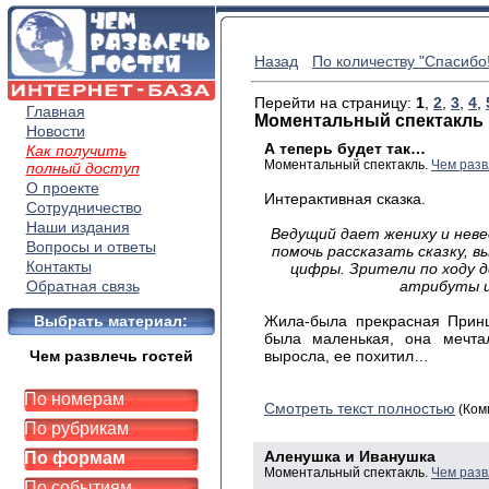
Назад
По количеству "Спасибо!
Перейти на страницу:
1
,
2
,
3
,
4
,
Главная
Моментальный спектакль
Новости
А теперь будет так…
Как получить
Моментальный спектакль.
Чем разв
полный доступ
О проекте
Интерактивная сказка.
Сотрудничество
Наши издания
Ведущий дает жениху и невес
Вопросы и ответы
помочь рассказать сказку, 
Контакты
цифры. Зрители по ходу
Обратная связь
атрибуты и
Выбрать материал:
Жила-была прекрасная Прин
была маленькая, она мечта
Чем развлечь гостей
выросла, ее похитил…
По номерам
Смотреть текст полностью
(Ком
По рубрикам
Аленушка и Иванушка
По формам
Моментальный спектакль.
Чем разв
По событиям