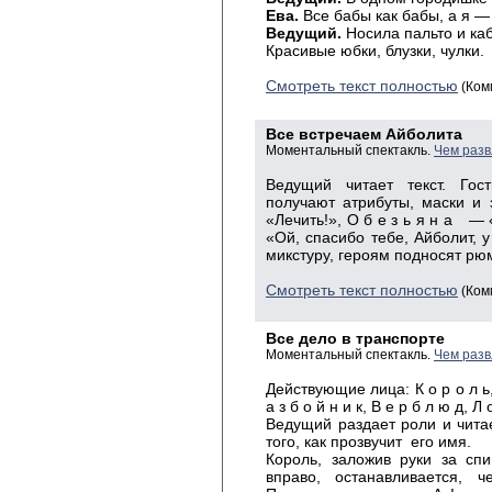
Ева.
Все бабы как бабы, а я —
Ведущий.
Носила пальто и каб
Красивые юбки, блузки, чулки.
Смотреть текст полностью
(Ком
Все встречаем Айболита
Моментальный спектакль.
Чем разв
Ведущий читает текст. Гос
получают атрибуты, маски и
«Лечить!», О б е з ь я н а — «П
«Ой, спасибо тебе, Айболит, 
микстуру, героям подносят рюм
Смотреть текст полностью
(Ком
Все дело в транспорте
Моментальный спектакль.
Чем разв
Действующие лица: К о р о л ь, 
а з б о й н и к, В е р б л ю д, Л 
Ведущий раздает роли и читае
того, как прозвучит его имя.
Король, заложив руки за спи
вправо, останавливается, ч