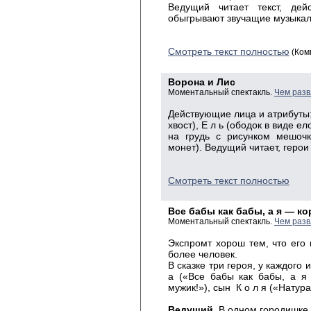
Ведущий читает текст, де
обыгрывают звучащие музыкал
Смотреть текст полностью
(Ком
Ворона и Лис
Моментальный спектакль.
Чем разв
Действующие лица и атрибуты: В
хвост), Е л ь (ободок в виде ел
на грудь с рисунком мешоч
монет). Ведущий читает, геро
Смотреть текст полностью
Все бабы как бабы, а я — ко
Моментальный спектакль.
Чем разв
Экспромт хорош тем, что его
более человек.
В сказке три героя, у каждого 
а («Все бабы как бабы, а я
мужик!»), сын К о л я («Натур
Ведущий.
В одном городишке