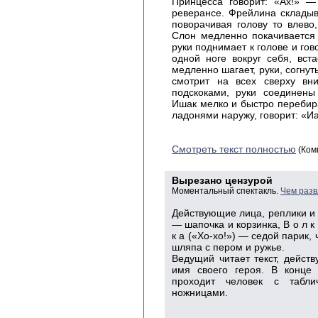
Принцесса говорит: «Ах!» —
реверансе. Фрейлина складыва
поворачивая голову то влево,
Слон медленно покачивается 
руки поднимает к голове и гов
одной ноге вокруг себя, вст
медленно шагает, руки, согнут
смотрит на всех сверху вн
подскоками, руки соединены 
Ишак мелко и быстро перебира
ладонями наружу, говорит: «Иа
Смотреть текст полностью
(Ком
Вырезано цензурой
Моментальный спектакль.
Чем разв
Действующие лица, реплики и ре
— шапочка и корзинка, В о л к 
к а («Хо-хо!») — седой парик, 
шляпа с пером и ружье.
Ведущий читает текст, дейст
имя своего героя. В конце 
проходит человек с табл
ножницами.