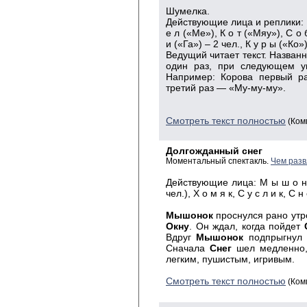
Шумелка.
Действующие лица и реплики: К 
е л («Ме»), К о т («Мяу»), С о б
и («Га») – 2 чел., К у р ы («Ко»)
Ведущий читает текст. Назван
один раз, при следующем 
Например: Корова первый ра
третий раз — «Му-му-му».
Смотреть текст полностью
(Ком
Долгожданный снег
Моментальный спектакль.
Чем разв
Действующие лица: М ы ш о н о 
чел.), Х о м я к, С у с л и к, С н
Мышонок
проснулся рано утро
Окну
. Он ждал, когда пойдет
С
Вдруг
Мышонок
подпрыгнул 
Сна­чала
Снег
шел медленно,
легким, пушистым, игривым.
Смотреть текст полностью
(Ком