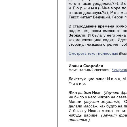
кого я такая уродилась?»), З е
н Г о р ы н ы ч («Мне море по 
я такая достанусь?»), Р е в м а
Текст читает Ведущий. Герои 
В стародавние времена жил-
рядом нет, рожи смешные по
Зеркало.
И была у него жен
как манекенщица ходить. Иде
сторону, глазками стреляет, с
Смотреть текст полностью
(Ком
Иван и Скоробея
Моментальный спектакль.
Чем разв
Действующие лица: И в а н, М а 
Ф а к и р.
Жил да был Иван.
(Звучит фр
не было у него никого на свет
Машки
(звучит мяуканье).
Оч
делали массаж, как будто на 
И была у Ивана мечта: женить
нибудь царице.
(Звучит фра
править».)