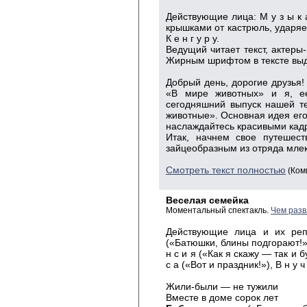
Действующие лица: М у з ы к а
крышками от кастрюль, ударяет и
К е н г у р у.
Ведущий читает текст, актеры-
Жирным шрифтом в тексте выд
Добрый день, дорогие друзья! 
«В мире животных» и я,
сегодняшний выпуск нашей т
животные». Основная идея его
наслаждайтесь красивыми кад
Итак, начнем свое путешес
зайцеобразным из отряда мле
Смотреть текст полностью
(Ком
Веселая семейка
Моментальный спектакль.
Чем разв
Действующие лица и их репл
(«Батюшки, блины подгорают!»)
н с и я («Как я скажу — так и б
с а («Вот и праздник!»), В н у ч
Жили-были — не тужили
Вместе в доме сорок лет