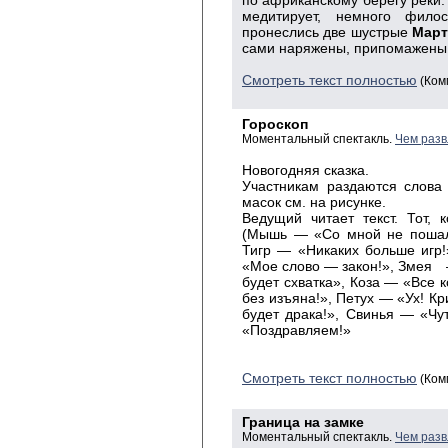
по африканскому берегу реки.
медитирует, немного фило
пронеслись две шустрые
Март
сами наряжены, припомажены
Смотреть текст полностью
(Ком
Гороскоп
Моментальный спектакль.
Чем разв
Новогодняя сказка.
Участникам раздаются слова
масок см. на рисунке.
Ведущий читает текст. Тот, 
(Мышь — «Со мной не пошали
Тигр — «Никаких больше игр!
«Мое слово — закон!», Змея 
будет схватка», Коза — «Все 
без изъяна!», Петух — «Ух! Кр
будет драка!», Свинья — «Чут
«Поздравляем!»
Смотреть текст полностью
(Ком
Граница на замке
Моментальный спектакль.
Чем разв