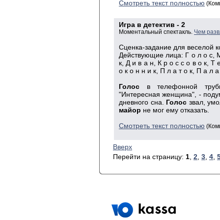
Смотреть текст полностью
(Ком
Игра в детектив - 2
Моментальный спектакль.
Чем разв
Сценка-задание для веселой 
Действующие лица:
Г о л о с,
к,
Д и в а н,
К р о с с о в о к,
Т е
о к о н н и к,
П л а т о к,
П а л а 
Голос
в телефонной трубк
"Интересная женщина", - под
дневного сна.
Голос
звал, умо
майор
не мог ему отказать.
Смотреть текст полностью
(Ком
Вверх
Перейти на страницу:
1
,
2
,
3
,
4
,