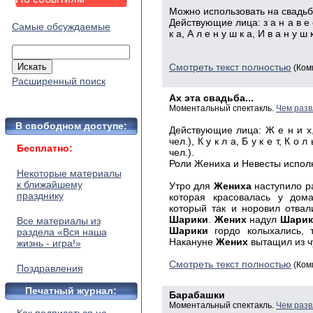
Можно
использовать на свадьб
Действующие
лица: з а н а в е 
Самые обсуждаемые
к а, А л е н у ш к а, И в а н у ш к
Смотреть текст полностью
(Ком
Расширенный поиск
Ах эта свадьба...
Моментальный спектакль.
Чем разв
В свободном доступе:
Действующие
лица: Ж е н и х,
чел.), К у к л а, Б у к е т, К о л
Бесплатно:
чел.).
Роли
Жениха и Невесты испол
Некоторые материалы
к ближайшему
Утро
для
Жениха
наступило р
празднику
которая красовалась у до
который так и норовил отва
Шарики
.
Жених
надул
Шарик
Все материалы из
Шарики
гордо колыхались, т
раздела «Вся наша
Накануне
Жених
вытащил из 
жизнь - игра!»
Смотреть текст полностью
(Ком
Поздравления
Печатный журнал:
Барабашки
Моментальный спектакль.
Чем разв