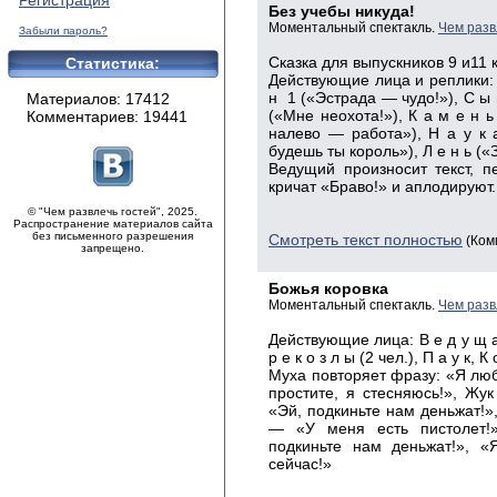
Регистрация
Без учебы никуда!
Моментальный спектакль.
Чем разв
Забыли пароль?
Сказка для выпускников 9 и11 
Статистика:
Действующие лица и реплики: Ц
н 1 («Эстрада — чудо!»), С ы 
Материалов: 17412
(«Мне неохота!»), К а м е н 
Комментариев: 19441
налево — работа»), Н а у к 
будешь ты король»), Л е н ь («
Ведущий произносит текст, 
кричат «Браво!» и аплодируют.
© "Чем развлечь гостей", 2025.
Распространение материалов сайта
без письменного разрешения
Смотреть текст полностью
(Ком
запрещено.
Божья коровка
Моментальный спектакль.
Чем разв
Действующие
лица: В е д у щ а 
р е к о з л ы (2 чел.), П а у к, К
Муха
повторяет фразу: «Я люб
простите, я стесняюсь!», Ж
«Эй, подкиньте нам деньжат!»,
— «У меня есть пистолет!
подкиньте нам деньжат!», «
сейчас
!»