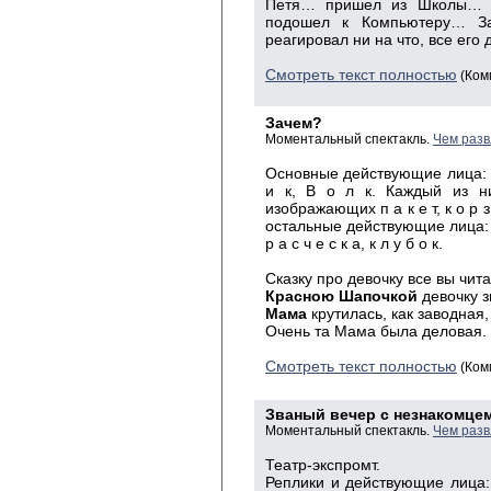
Петя… пришел из Школы… д
подошел к Компьютеру… З
реагировал ни на что, все ег
Смотреть текст полностью
(Ком
Зачем?
Моментальный спектакль.
Чем разв
Основные действующие лица: М а
и к, В о л к. Каждый из ни
изображающих п а к е т, к о р з
остальные действующие лица: б а
р а с ч е с к а, к л у б о к.
Сказку про девочку все вы чита
Красною Шапочкой
девочку з
Мама
крутилась, как заводная,
Очень та Мама была деловая.
Смотреть текст полностью
(Ком
Званый вечер с незнакомцем
Моментальный спектакль.
Чем разв
Театр-экспромт.
Реплики и действующие лица: И