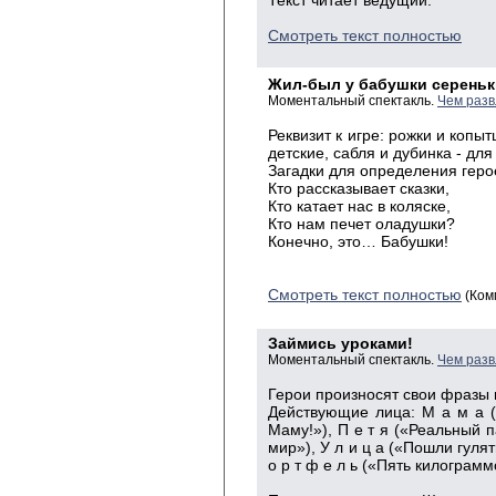
Текст читает ведущий.
Смотреть текст полностью
Жил-был у бабушки сереньк
Моментальный спектакль.
Чем разв
Реквизит к игре: рожки и копыт
детские, сабля и дубинка - для
Загадки для определения герое
Кто рассказывает сказки,
Кто катает нас в коляске,
Кто нам печет оладушки?
Конечно, это… Бабушки!
Смотреть текст полностью
(Ком
Займись уроками!
Моментальный спектакль.
Чем разв
Герои произносят свои фразы 
Действующие лица: М а м а (
Маму!»), П е т я («Реальный п
мир»), У л и ц а («Пошли гулят
о р т ф е л ь («Пять килограм