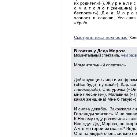
их родители!»), Ж у р н а л и с
о м а т о л о г (женщина) (
беспокоит»), Д е д М о р о з
хлопает в ладоши. Услышав 
«Ура!»
Смотреть текст полностью
(Ком
В гостях у Деда Мороза
Моментальный спектакль.
Чем разв
Моментальный спектакль.
Действующие лица и их фразы:
(«Все будет пучком!»), Карлсо
лицемеры!»), Снегурочка («Ой,
мне плесните»), Мальвина («Я 
какая женщина! Мне б такую»)
И снова декабрь. Закружили с
Гирлянды зажглись. И на окна
К Новому году развесили люди
Все ждут Дед Мороза, он скоро
А что же герои из сказок? Вед
Они на людей очень сильно по