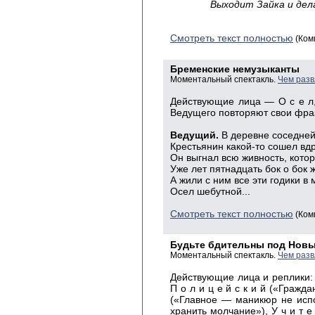
Выходит Зайка и де
Смотреть текст полностью
(Ком
Бременские немузыканты
Моментальный спектакль.
Чем разв
Действующие лица — О с е л, С
Ведущего повторяют свои фра
Ведущий.
В деревне соседней
Крестьянин какой-то сошел вдр
Он выгнал всю живность, кото
Уже лет пятнадцать бок о бок 
А жили с ним все эти годики в
Осел шебутной...
Смотреть текст полностью
(Ком
Будьте бдительны под Новы
Моментальный спектакль.
Чем разв
Действующие лица и реплики: С
П о л и ц е й с к и й («Гражда
(«Главное — маникюр не испор
хранить молчание»), У ч и т е