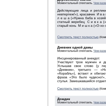
Моментальный спектакль.
Чем разв
Действующие лица и реплик
невтерпеж!»), красавчик И в а
л е ш а («Нужна баба в хозяйс
статный жеребец С и в к а («Й
старый конь М и ш к а («О-хо-х
Смотреть текст полностью
(Ком
Дневник одной дамы
Моментальный спектакль.
Чем разв
Инсценированный анекдот.
Участвуют трое мужчин и д
Услышав свое слово (у пе
«Дневник», третьего — «Н
«Корабль»), встают и обегаю
фраза «Это было чудесно!»,
стулья. Замешкавшийся отдает
Смотреть текст полностью
(Ком
Дождик
Моментальный спектакль.
Чем разв