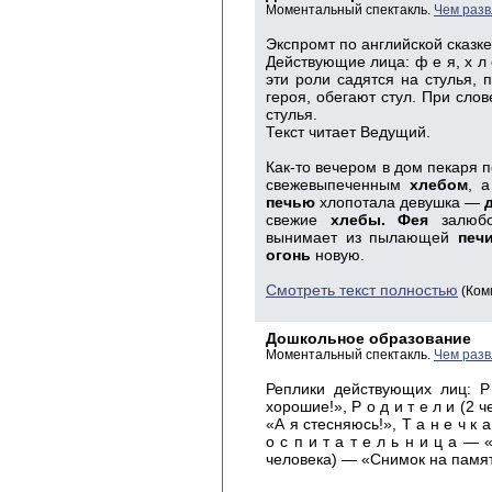
Моментальный спектакль.
Чем разв
Экспромт по английской сказке
Действующие лица: ф е я, х л е
эти роли садятся на стулья, п
героя, обегают стул. При сло
стулья.
Текст читает Ведущий.
Как-то вечером в дом пекаря
свежевыпеченным
хлебом
, 
печью
хлопотала девушка —
свежие
хлебы. Фея
залюбо
вынимает из пылающей
печ
огонь
новую.
Смотреть текст полностью
(Ком
Дошкольное образование
Моментальный спектакль.
Чем разв
Реплики действующих лиц: Р
хорошие!», Р о д и т е л и (2 
«А я стесняюсь!», Т а н е ч к
о с п и т а т е л ь н и ц а — 
человека) — «Снимок на память