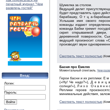
Как подписаться на
печатный журнал "Чем
Шумелка за столом.
развлечь гостей"
Ведущий делит присутствующи
будет представлять одно дейст
барабашку, О т ц а-барабашк
Услышав имя своего персон
команды издают определенны
команда Бабки гремит посудой
скрип открываемой двери,
деревянной поверхности, Сы
ведущий произносит слова «
производят звуки одновременн
Смотреть текст полностью
(Ком
Басня про Емелю
Моментальный спектакль.
Чем разв
Вход:
Герои басни и их реплики: Е м
(«Ну! Че надо?»), Д е в и ц 
Логин:
солнце!»), Л и х о О к а я н 
Реплики героев произносят
Пароль:
минимальные действия, заложе
Смотреть текст полностью
(Ком