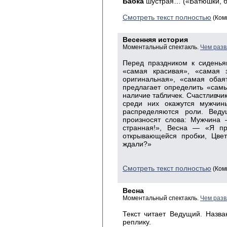
Бабка
шустрая… («Батюшки, б
Смотреть текст полностью
(Ком
Весенняя история
Моментальный спектакль.
Чем разв
Перед праздником к сиденья
«самая красивая», «самая 
оригинальная», «самая обая
предлагает определить «самы
наличие табличек. Счастливчик
среди них окажутся мужчин
распределяются роли. Веду
произносят слова: Мужчина
странная!», Весна — «Я пр
открывающейся пробки, Цв
ждали?»
Смотреть текст полностью
(Ком
Весна
Моментальный спектакль.
Чем разв
Текст
читает Ведущий. Назва
реплику.