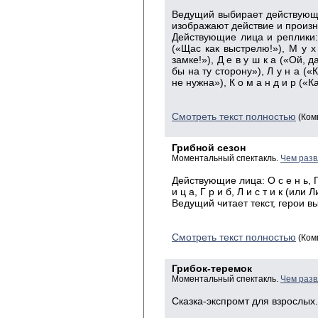
Ведущий
выбирает действующи
изображают действие и произн
Действующие
лица и реплики: 
(«Щас как выстрелю!»), М у х 
замке!»), Д е в у ш к а («Ой, д
бы на ту сторону»), Л у н а («К
не нужна»), К о м а н д и р («К
Смотреть текст полностью
(Ком
Грибной сезон
Моментальный спектакль.
Чем разв
Действующие лица: О с е н ь, Г р
и ц а, Г р и б, Л и с т и к (или Л
Ведущий читает текст, герои в
Смотреть текст полностью
(Ком
Грибок-теремок
Моментальный спектакль.
Чем разв
Сказка-экспромт для взрослых.