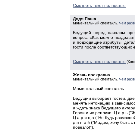
Смотреть текст полностью
Дядя Паша
Моментальный спектакль.
Чем разв
Ведущий
перед началом пред
вопрос: «Как можно поздрави
и подходящие атрибуты, детал
гости после соответствующих е
Смотреть текст полностью
(Ком
Жизнь прекрасна
Моментальный спектакль.
Чем разв
Моментальный спектакль.
Ведущий выбирает гостей, дает
менять интонацию в зависимос
а ждать знака Ведущего актеру
Герои и их реплики: Ц а р ь ("
Ц а р и ц а ("Не будь размазней!
д я н о й ("Мадам, хочу быть с в
повезло!").