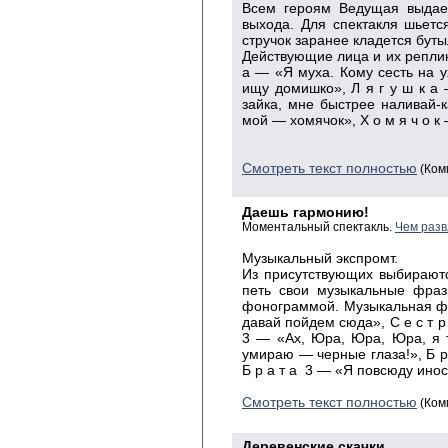
Всем героям Ведущая выдае
выхода. Для спектакля шьетс
стручок заранее кладется буты
Действующие лица и их реплики
а — «Я муха. Кому сесть на 
ищу домишко», Л я г у ш к а 
зайка, мне быстрее наливай-к
мой — хомячок», Х о м я ч о к
Смотреть текст полностью
(Ком
Даешь гармонию!
Моментальный спектакль.
Чем разв
Музыкальный экспромт.
Из присутствующих выбирают
петь свои музыкальные фраз
фонограммой. Музыкальная фр
давай пойдем сюда», С е с т р
3 — «Ах, Юра, Юра, Юра, я 
умираю — черные глаза!», Б р
Б р а т а 3 — «Я повсюду ино
Смотреть текст полностью
(Ком
Деревенские скачки