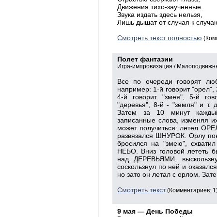
Движения тихо-заученные.
Звука издать здесь нельзя,
Лишь дышат от случая к случа
Смотреть текст полностью
(Ком
Полет фантазии
Игра-импровизация / Малоподвижны
Все по очереди говорят лю
например: 1-й говорит "орел", 
4-й говорит "змея", 5-й гов
"деревья", 8-й - "земля" и т.
Затем за 10 минут каждый
записанные слова, изменяя и
может получиться: летел ОРЕ
развязался ШНУРОК. Орлу пок
бросился на "змею", схвати
НЕБО. Вниз головой лететь б
над ДЕРЕВЬЯМИ, выскользну
соскользнул по ней и оказалс
но зато он летал с орлом. Зат
Смотреть текст
(Комментариев: 1
9 мая — День Победы