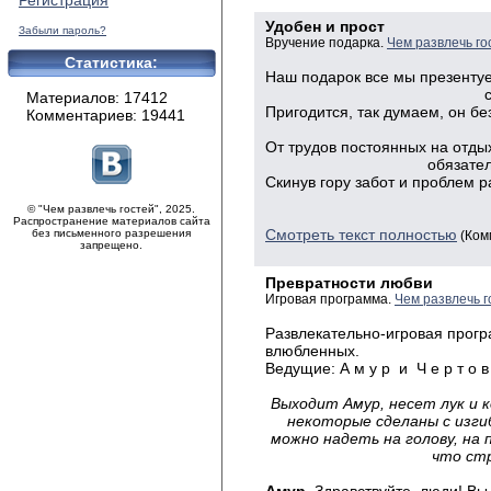
Регистрация
Удобен и прост
Забыли пароль?
Вручение подарка.
Чем развлечь го
Статистика:
Наш подарок все мы презенту
с волнен
Материалов: 17412
Пригодится, так думаем, он бе
Комментариев: 19441
сомнен
От трудов постоянных на отды
обязательно в
Скинув гору забот и проблем 
брем
© "Чем развлечь гостей", 2025.
Распространение материалов сайта
Смотреть текст полностью
без письменного разрешения
(Ком
запрещено.
Превратности любви
Игровая программа.
Чем развлечь г
Развлекательно-игровая прогр
влюбленных.
Ведущие: А м у р и Ч е р т о в 
Выходит Амур, несет лук и 
некоторые сделаны с изгиб
можно надеть на голову, на 
что ст