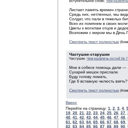
Вступительное слово.
Чем развлечь
Листает память времен страни
Средь них, нетленных, мы вид
Солдат, что пали в тяжелых би
Всех их помянем в своих моли
Цветы к могилам отцов и дедо
Возложим с миром мы в День 
Смотреть текст полностью
(Ком
Частушки-старушки
Частушки.
Чем развлечь гостей № 7
Мне
в собесе помощь дали —
Сухарей
мешок прислали.
Буду
голову ломать,
Где
б вставную челюсть взять?
Смотреть текст полностью
(Ком
Вверх
Перейти на страницу:
1
,
2
,
3
,
4
,
19
,
20
,
21
,
22
,
23
,
24
,
25
,
26
,
27
,
40
,
41
,
42
,
43
,
44
,
45
,
46
,
47
,
48
,
61
,
62
,
63
,
64
,
65
,
66
,
67
,
68
,
69
,
82
,
83
,
84
,
85
,
86
,
87
,
88
,
89
,
90
,