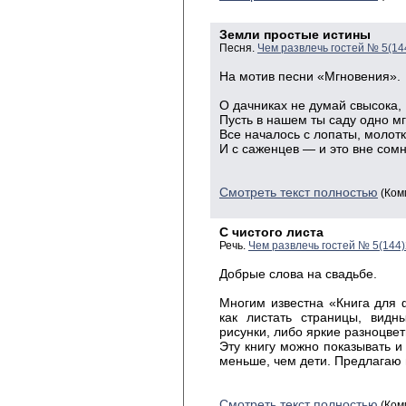
Земли простые истины
Песня.
Чем развлечь гостей № 5(14
На мотив песни «Мгновения».
О дачниках не думай свысока,
Пусть в нашем ты саду одно м
Все началось с лопаты, молот
И с саженцев — и это вне сом
Смотреть текст полностью
(Ком
С чистого листа
Речь.
Чем развлечь гостей № 5(144
Добрые слова на свадьбе.
Многим известна «Книга для ф
как листать страницы, видн
рисунки, либо яркие разноцвет
Эту книгу можно показывать и
меньше, чем дети. Предлагаю 
Смотреть текст полностью
(Ком