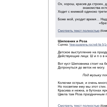
мужчи
Ох, хорош, красив да строен, 
знакомства есть пр
Ходит с книжкой одиноко трети
а все о
Боже мой, уходит время… Над
«брать Бер
Смотреть текст полностью
(Ком
Шиповник и Роза
Сценка.
Чем развлечь гостей № 5(1
Детское выступление на празд
Действующие лица: Ш и п о в н и 
Вот куст Шиповника стоит на б
Дотронуться до веток не могу.
Под музыку поя
Колючки острые, и очень много
Но посвятим ему мы этот стих.
Красива и нежна, в бутонах яр
Цвела там Роза праздничным 
Смотреть текст полностью
(Ком