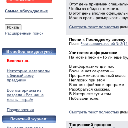
Этот
день придуман специальн
Чтобы
за обиды отомстить.
Самые обсуждаемые
В
этот день вполне
официальн
Можно
врать, разыгрывать, шут
Смотреть текст полностью
(Ком
Расширенный поиск
Песни к Последнему звонку
Песня.
Чем развлечь гостей № 2(14
В свободном доступе:
Учителям информатики
На мотив песни «То ли еще бу
Бесплатно:
В информатике для нас
Некоторые материалы
Больше нет секретов —
к ближайшему
Программистов полный класс,
празднику
Неплохих при этом.
В сотнях файлов и программ
Разобраться сможем,
Все материалы из
В Интернете тут и там
раздела «Вся наша
Побывали тоже.
жизнь - игра!»
Поздравления
Смотреть текст полностью
(Ком
Печатный журнал:
Творческий процесс