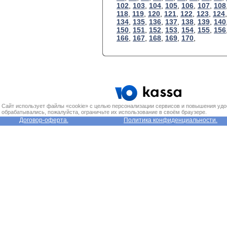
102
,
103
,
104
,
105
,
106
,
107
,
108
118
,
119
,
120
,
121
,
122
,
123
,
124
134
,
135
,
136
,
137
,
138
,
139
,
140
150
,
151
,
152
,
153
,
154
,
155
,
156
166
,
167
,
168
,
169
,
170
,
Сайт использует файлы «cookie» с целью персонализации сервисов и повышения удо
обрабатывались, пожалуйста, ограничьте их использование в своём браузере.
Договор-оферта.
Политика конфиденциальности.