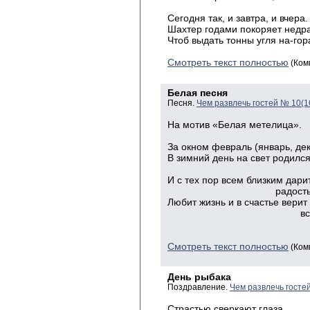
в не
Сегодня так, и завтра, и вчера.
Шахтер годами покоряет недра
Чтоб выдать тонны угля на-гор
Смотреть текст полностью
(Ком
Белая песня
Песня.
Чем развлечь гостей № 10(1
На мотив «Белая метелица».
За окном февраль (январь, дек
В зимний день на свет родилс
челове
И с тех пор всем близким дари
радость и те
Любит жизнь и в счастье верит
всем наз
Смотреть текст полностью
(Ком
День рыбака
Поздравление.
Чем развлечь госте
Страстью сверкают глаза,