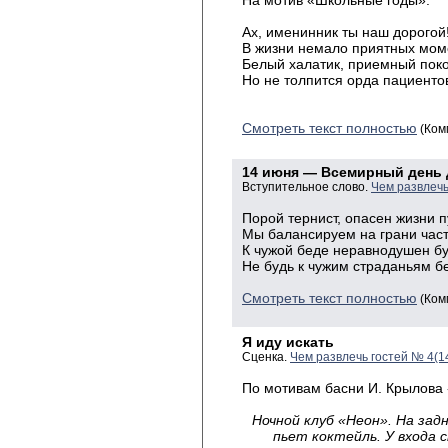
На мотив «Школьные годы».
Ах, именинник ты наш дорогой
В жизни немало приятных мом
Белый халатик, приемный поко
Но не толпится орда пациенто
Смотреть текст полностью
(Ком
14 июня — Всемирный день 
Вступительное слово.
Чем развлечь
Порой тернист, опасен жизни п
Мы балансируем на грани част
К чужой беде неравнодушен бу
Не будь к чужим страданьям б
Смотреть текст полностью
(Ком
Я иду искать
Сценка.
Чем развлечь гостей № 4(1
По мотивам басни И. Крылова 
Ночной клуб «Неон». На зад
пьет коктейль. У входа 