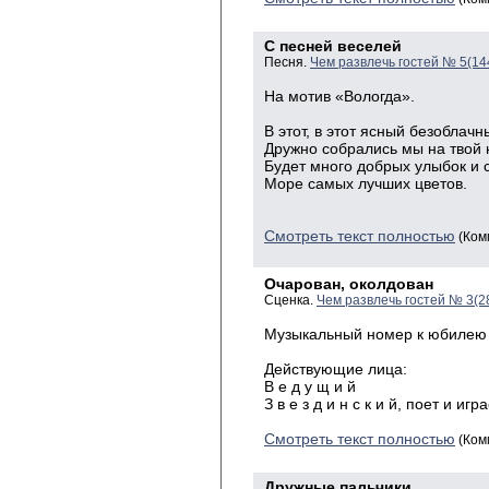
С песней веселей
Песня.
Чем развлечь гостей № 5(14
На мотив «Вологда».
В этот, в этот ясный безоблачн
Дружно собрались мы на твой
Будет много добрых улыбок и 
Море самых лучших цветов.
Смотреть текст полностью
(Ком
Очарован, околдован
Сценка.
Чем развлечь гостей № 3(2
Музыкальный номер к юбилею
Действующие лица:
В е д у щ и й
З в е з д и н с к и й, поет и игр
Смотреть текст полностью
(Ком
Дружные пальчики