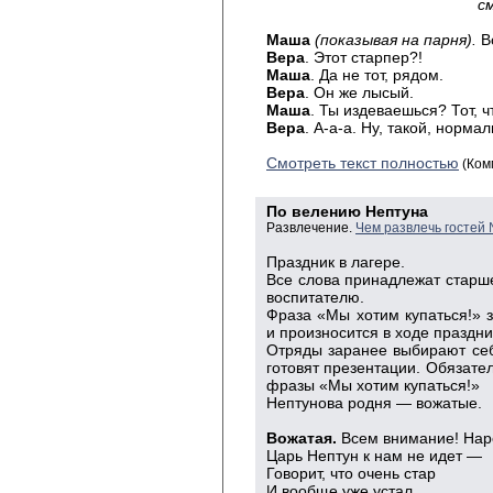
с
Маша
(показывая на парня).
Во
Вера
. Этот старпер?!
Маша
. Да не тот, рядом.
Вера
. Он же лысый.
Маша
. Ты издеваешься? Тот, ч
Вера
. А-а-а. Ну, такой, норма
Смотреть текст полностью
(Ком
По велению Нептуна
Развлечение.
Чем развлечь гостей
Праздник в лагере.
Все слова принадлежат старше
воспитателю.
Фраза «Мы хотим купаться!» 
и произносится в ходе праздн
Отряды заранее выбирают себе 
готовят презентации. Обязате
фразы «Мы хотим купаться!»
Нептунова родня — вожатые.
Вожатая.
Всем внимание! Нар
Царь Нептун к нам не идет —
Говорит, что очень стар
И вообще уже устал.