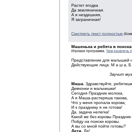
Растет ягодка
Да земляничная.
А я нездешняя,
Я заграничная!
Смотреть текст полностью
(Ком
Машенька и ребята в поиска
Игровая программа.
Чем развлечь г
Представление для малышей н
Действующие лица: М а ш а, Б у р
Звучит муз
Маша.
Здравствуйте, ребятиш
Девчонки и мальчишки!
Сегодня Праздник молока,
А я Маша-растеряша такова,
Что у меня пропала корова,
И к празднику я не готова!
Да, задача нелегка!
Какой же без коровы Праздник
Пойду на поиски коровы.
А вы со мной пойти готовы?
Дети.
Да!