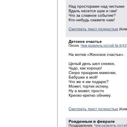
Над просторами над чистыми
Вдаль несется шум и гам!
Что за славное событие?
Кто-нибудь скажите нам!
Смотреть текст полностью
(Ком
Детское счастье
Песня.
Чем развлечь гостей № 6(43
На
мотив «Женское счастье».
Целый
день шел снежок,
Чудо
, как хорошо!
Скоро
праздник мамочки,
Бабушки
и мой!
Что
же я им подарю?
Может
, тортик испеку,
Ну
а может,
просто
Крепко
-крепко обниму.
Смотреть текст полностью
(Ком
Рожденным в феврале
Поздравление.
Чем развлечь госте