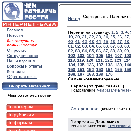
Сортировать: По количе
Назад
Главная
Перейти на страницу:
1
,
2
,
3
,
4
,
Новости
19
,
20
,
21
,
22
,
23
,
24
,
25
,
26
,
27
Как получить
40
,
41
,
42
,
43
,
44
,
45
,
46
,
47
,
48
полный доступ
61
,
62
,
63
,
64
,
65
,
66
,
67
,
68
,
69
О проекте
82
,
83
,
84
,
85
,
86
,
87
,
88
,
89
,
90
Сотрудничество
102
,
103
,
104
,
105
,
106
,
107
,
10
118
,
119
,
120
,
121
,
122
,
123
,
124
Наши издания
134
,
135
,
136
,
137
,
138
,
139
,
14
Вопросы и ответы
150
,
151
,
152
,
153
,
154
,
155
,
15
Контакты
166
,
167
,
168
,
169
,
170
,
Обратная связь
Самые комментируемые
Выбрать материал:
Ларисе (от греч. "чайка".)
Поздравление.
Чем развлечь госте
Чем развлечь гостей
По номерам
Смотреть текст
(Комментариев: 1
По рубрикам
1 апреля — День смеха
По формам
Вступительное слово.
Чем развлечь
По событиям