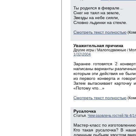
Ты
родился в
феврале…
Снег
не таял на земле,
Звезды
на небе сияли,
Словно
льдинки на стекле.
Смотреть текст полностью
(Ком
Уважительная причина
Другие игры / Малоподвижные / Мо
1(32)2004
Заранее готовятся 2 конвер
написаны варианты различных 
которым эти действия не были
из первого конверта и говори
Затем вытаскивает карточку и
«Потому что...»
Смотреть текст полностью
(Ком
Русалочка
Статья.
Чем развлечь гостей № 4(1
Мастер-класс по изготовлению
Кто такая русалочка? В наш
длинным рыбьим хвостом вмест