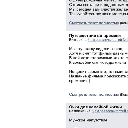
С днем рожденья мы вас позд
С этим светлым и радостным 
Мы сегодня вам счастья желае
Так купайтесь же как в море вы
Смотреть текст полностью
(Ком
Путешествие во времени
Викторина.
Чем развлечь гостей № 
Мы эту сказку видели в кино,
Хотя и снят тот фильм давным
В ней дети старичками как-то с
К волшебникам их годы жизни
все поп
Не ценит время кто, тот вмиг с
Названье фильма подскажите ж
времени».)
Смотреть текст полностью
(Ком
Очки для семейной жизни
Развлечение.
Чем развлечь гостей
Мужское напутствие.