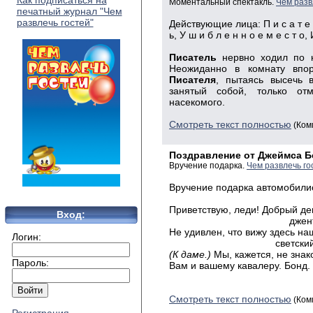
Как подписаться на
Моментальный спектакль.
Чем разв
печатный журнал "Чем
развлечь гостей"
Действующие
лица: П и с а т е л
ь, У ш и б л е н н о е м е с т о, 
Писатель
нервно ходил по 
Неожиданно в комнату впо
Писателя
, пытаясь высечь 
занятый собой, только от
насекомого.
Смотреть текст полностью
(Ком
Поздравление от Джеймса Б
Вручение подарка.
Чем развлечь го
Вручение подарка автомобилис
Приветствую, леди! Добрый де
Вход:
джентльме
Не удивлен, что вижу здесь на
Логин:
светский бом
(К даме.)
Мы, кажется, не зна
Пароль:
Вам и вашему кавалеру. Бонд.
Бон
Смотреть текст полностью
(Ком