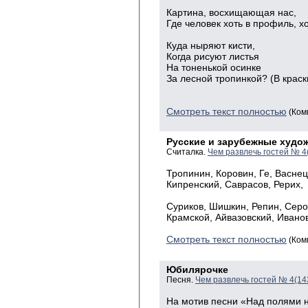
Картина, восхищающая нас,
Где человек хоть в профиль, хо
Куда ныряют кисти,
Когда рисуют листья
На тоненькой осинке
За лесной тропинкой? (В краск
Смотреть текст полностью
(Ком
Русские и зарубежные худо
Считалка.
Чем развлечь гостей № 4
Тропинин, Коровин, Ге, Васнец
Кипренский, Саврасов, Рерих,
Брюлл
Суриков, Шишкин, Репин, Серо
Крамской, Айвазовский, Иванов
Смотреть текст полностью
(Ком
Юбилярочке
Песня.
Чем развлечь гостей № 4(14
На мотив песни «Над полями