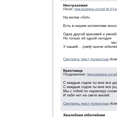
Неотразимая
Песня.
Чем развлечь гостей № 5(14
На мотив «Girl».
Есть в нашем коллективе мно
разны
Одна другой красивей и умней
Но только об одной сегодня
мы расска
У нашей…
(имя)
нынче юбилей
Смотреть текст полностью
(Ком
Крестнице
Поздравление.
Чем развлечь госте
С каждым годом ты мне все до
С каждым годом ты мне все ро
Мы с тобой по характеру схожи
И тебя нет на свете милей.
Смотреть текст полностью
(Ком
Хвалебная юбилейная