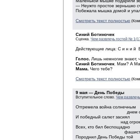
Маленькой мышке подарили зер
— Неужто простое зернышко сч
Побежала мышка домой и упал
Смотреть текст полностью
(Ком
Синий Ботиночек
Сценка.
Чем развлечь гостей № 1(1
Действующие лица: С и н и й Б 
Голос.
Лишь немногие знают, 
Синий Ботиночек
. Мам? А М
Мама.
Чего тебе?
Смотреть текст полностью
(Ком
9 мая — День Победы
Вступительное слово.
Чем развлечь
Отгремела
война солнечным
днем сорок п
И
победный салют засиял
над огромной с
Всех
, кто бил беспощадно
фашиста прокл
Породнил
День Победы той