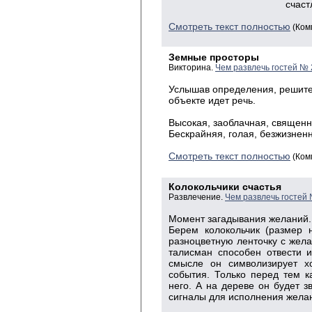
счастливой в
Смотреть текст полностью
(Ком
Земные просторы
Викторина.
Чем развлечь гостей № 
Услышав определения, решите
объекте идет речь.
Высокая, заоблачная, священн
Бескрайняя, голая, безжизнен
Смотреть текст полностью
(Ком
Колокольчики счастья
Развлечение.
Чем развлечь гостей
Момент загадывания желаний.
Берем колокольчик (размер 
разноцветную ленточку с жела
талисман способен отвести 
смысле он символизирует х
события. Только перед тем ка
него. А на дереве он будет 
сигналы для исполнения жела