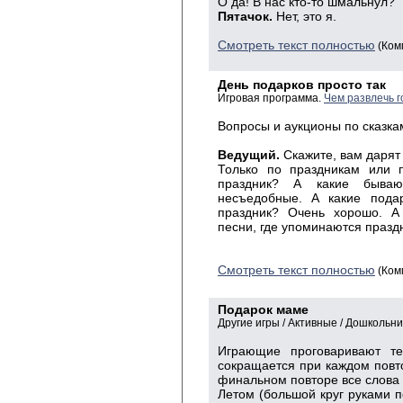
О да! В нас кто-то шмальнул?
Пятачок.
Нет, это я.
Смотреть текст полностью
(Ком
День подарков просто так
Игровая программа.
Чем развлечь г
Вопросы и аукционы по сказка
Ведущий.
Скажите, вам дарят
Только по праздникам или 
праздник? А какие бываю
несъедобные. А какие пода
праздник? Очень хорошо. А 
песни, где упоминаются празд
Смотреть текст полностью
(Ком
Подарок маме
Другие игры / Активные / Дошкольн
Играющие проговаривают те
сокращается при каждом повто
финальном повторе все слова
Летом (большой круг руками п