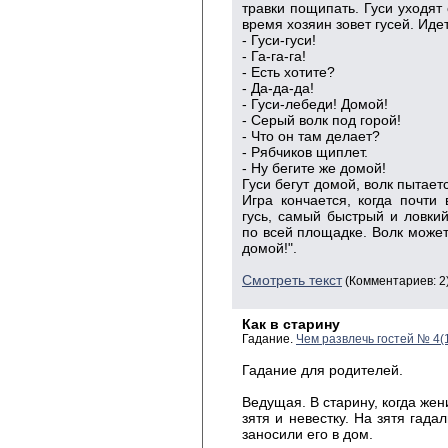
травки пощипать. Гуси уходят
время хозяин зовет гусей. Иде
- Гуси-гуси!
- Га-га-га!
- Есть хотите?
- Да-да-да!
- Гуси-лебеди! Домой!
- Серый волк под горой!
- Что он там делает?
- Рябчиков щиплет.
- Ну бегите же домой!
Гуси бегут домой, волк пытает
Игра кончается, когда почти
гусь, самый быстрый и ловкий
по всей площадке. Волк может 
домой!".
Смотреть текст
(Комментариев: 2
Как в старину
Гадание.
Чем развлечь гостей № 4(
Гадание для родителей.
Ведущая. В старину, когда жен
зятя и невестку. На зятя гада
заносили его в дом.