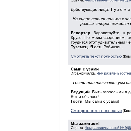
Сценка.
Чем развлечь гостей № 1(3
Действующие лица: Т у з е м е ц
На сцене стоит пальма с заз
разных сторон выходят дв
Репортер.
Здравствуйте, я ре
Крузо. По моим сведениям, и
трудится этот удивительный че
Туземец.
Я есть Робинзон.
Смотреть текст полностью
(Ком
Сами с усами
Игра-кричалка.
Чем развлечь госте
Гости прикладывают усы на
Ведущий
. Быть взрослыми в д
Вот и сбылось!
Гости.
Мы сами с усами!
Смотреть текст полностью
(Ком
Мы зажигаем!
Сценка.
Чем развлечь гостей № 9(8