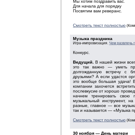
Мы хотим поздравить вас.
Для начала для порядку
Посвятим вам реверанс.
Смотреть текст полностью
(Ком
Музыка праздника
Игра-импровизация.
Чем развлечь 
Конкурс.
Ведущий.
В нашей жизни всег
это так важно — уметь пр
долгожданную встречу с б
друзьями? А если удастся орг
это вообще большая удача! 
компании захочется встретит
послевкусие от хорошо провед
начнем тренировать свою 
музыкальный инструмент, на
разные, главное — все музык
так и называется — «Музыка п
Смотреть текст полностью
(Ком
30 ноября — День матери