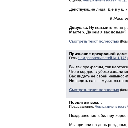
Сценка.
Чем развлечь гостей № 1(1
Действующие лица: Д е в у ш к а
К Мастер
Девушка.
Ну возьмите меня ра
Мастер.
Да кем я вас возьму?
Смотреть текст полностью
(Ком
Признание прекрасной даме
Речь.
Чем развлечь гостей № 1(176
Вы так прекрасны, так неотраз
Что в сердце глубоко запали м
Вас видеть не своей невыноси
Не видеть вас — мучительно в
Смотреть текст полностью
(Ком
Посвятим вам…
Поздравление.
Чем развлечь госте
Поздравление юбиляру-хореог
Мы пришли на день рожденья,