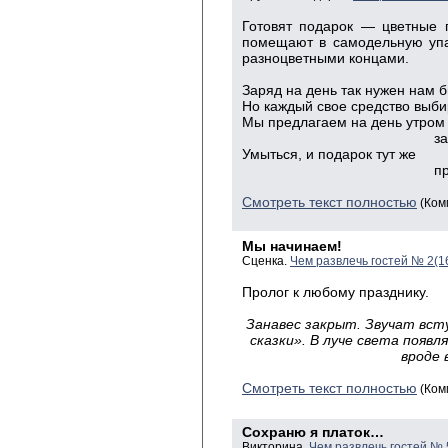
Готовят подарок — цветные 
помещают в самодельную упак
разноцветными концами.
Заряд на день так нужен нам б
Но каждый свое средство выби
Мы предлагаем на день утром
зарядить
Умыться, и подарок тут же
пригодит
Смотреть текст полностью
(Ком
Мы начинаем!
Сценка.
Чем развлечь гостей № 2(1
Пролог к любому празднику.
Занавес закрыт. Звучат вст
сказки». В луче света появл
вроде 
Смотреть текст полностью
(Ком
Сохраню я платок…
Викторина.
Чем развлечь гостей № 