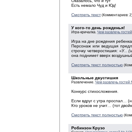
Оказалось
, что и
тут
Есть
немало Чуд и Юд!
Смотреть текст
(Комментариев: 2
У кого-то день рожденья!
Игра-кричалка.
Чем развлечь госте
Игра
на дне рождения ребенка
Персонаж
или ведущая предл
строчку четверостишия: «У...
(
она поднимет вверх воздушны
Смотреть текст полностью
(Ком
Школьные двустишия
Развлечение.
Чем развлечь гостей
Конкурс стихосложения.
Если вдруг с утра проспал… (н
Кто уроков не учит… (тот двойк
Смотреть текст полностью
(Ком
Робинзон Крузо