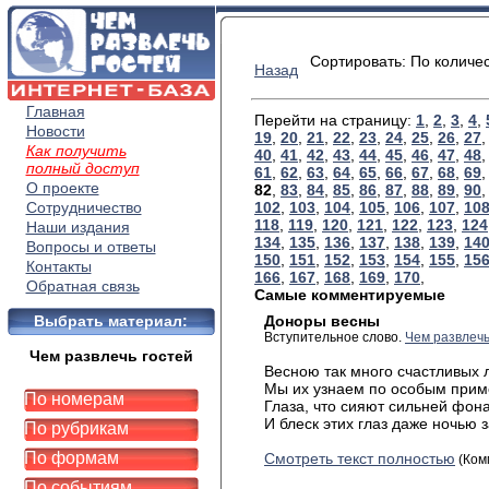
Сортировать: По количе
Назад
Главная
Перейти на страницу:
1
,
2
,
3
,
4
,
Новости
19
,
20
,
21
,
22
,
23
,
24
,
25
,
26
,
27
Как получить
40
,
41
,
42
,
43
,
44
,
45
,
46
,
47
,
48
полный доступ
61
,
62
,
63
,
64
,
65
,
66
,
67
,
68
,
69
О проекте
82
,
83
,
84
,
85
,
86
,
87
,
88
,
89
,
90
Сотрудничество
102
,
103
,
104
,
105
,
106
,
107
,
10
118
,
119
,
120
,
121
,
122
,
123
,
124
Наши издания
134
,
135
,
136
,
137
,
138
,
139
,
14
Вопросы и ответы
150
,
151
,
152
,
153
,
154
,
155
,
15
Контакты
166
,
167
,
168
,
169
,
170
,
Обратная связь
Самые комментируемые
Выбрать материал:
Доноры весны
Вступительное слово.
Чем развлечь
Чем развлечь гостей
Весною так много счастливых 
Мы их узнаем по особым прим
По номерам
Глаза, что сияют сильней фон
И блеск этих глаз даже ночью 
По рубрикам
По формам
Смотреть текст полностью
(Ком
По событиям