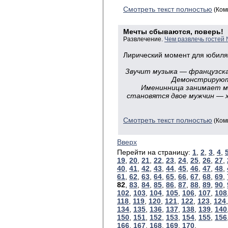
Смотреть текст полностью
(Ком
Мечты сбываются, поверь!
Развлечение.
Чем развлечь гостей
Лирический момент для юбиля
Звучит музыка — французска
Демонстрируютс
Именинница занимает ме
становятся двое мужчин — 
Смотреть текст полностью
(Ком
Вверх
Перейти на страницу:
1
,
2
,
3
,
4
,
19
,
20
,
21
,
22
,
23
,
24
,
25
,
26
,
27
,
40
,
41
,
42
,
43
,
44
,
45
,
46
,
47
,
48
,
61
,
62
,
63
,
64
,
65
,
66
,
67
,
68
,
69
,
82
,
83
,
84
,
85
,
86
,
87
,
88
,
89
,
90
,
102
,
103
,
104
,
105
,
106
,
107
,
108
118
,
119
,
120
,
121
,
122
,
123
,
124
134
,
135
,
136
,
137
,
138
,
139
,
140
150
,
151
,
152
,
153
,
154
,
155
,
156
166
,
167
,
168
,
169
,
170
,