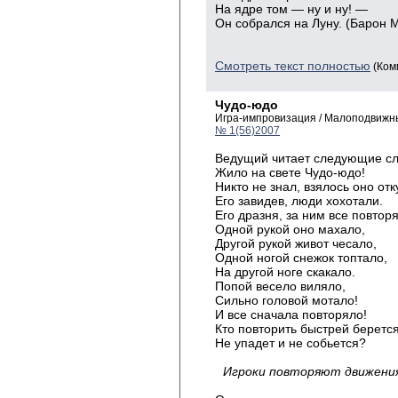
На ядре том — ну и ну! —
Он собрался на Луну. (Барон 
Смотреть текст полностью
(Ком
Чудо-юдо
Игра-импровизация / Малоподвижны
№ 1(56)2007
Ведущий
читает следующие сл
Жило на свете Чудо-юдо!
Никто
не знал, взялось оно отк
Его
завидев, люди хохотали.
Его
дразня, за ним все повторя
Одной
рукой оно махало,
Другой
рукой живот чесало,
Одной
ногой снежок топтало,
На
другой ноге скакало.
Попой
весело виляло,
Сильно
головой мотало!
И
все сначала повторяло!
Кто
повторить быстрей берется
Не
упадет и не собьется?
Игроки
повторяют движения 