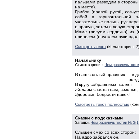
пальцами разводим в стороны,
на месте).
Грибов (правой рукой, согну
собой в горизонтальной п
указательные пальцы рук пере
в правую, затем в левую сторо
Маме (рисуем сердечко) их (
принесем (опускаем руки вдоль
Смотреть текст
(Комментариев: 2
Начальнику
Стихотворение.
Чем развлечь гост
В ваш светлый праздник — в д
рожденья
В кругу собравшихся коллег
Желаем счастья вам, везенья,
Здоровья, бодрости навек!
Смотреть текст полностью
(Ком
Сказки с подсказками
Загадки.
Чем развлечь гостей № 3(
Слышен смех со всех сторон:
На ядро забрался он.