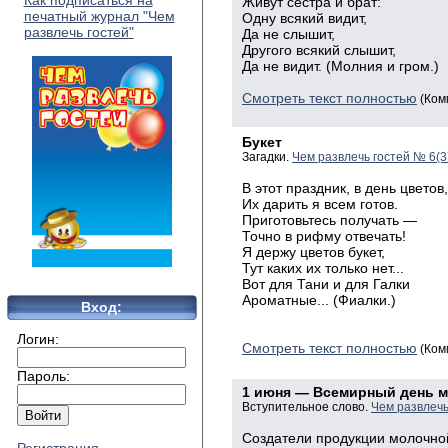
Как подписаться на
Живут сестра и брат:
печатный журнал "Чем
Одну всякий видит,
развлечь гостей"
Да не слышит,
Другого всякий слышит,
Да не видит. (Молния и гром.)
Смотреть текст полностью
(Ком
Букет
Загадки.
Чем развлечь гостей № 6(
В этот праздник, в день цветов,
Их дарить я всем готов.
Приготовьтесь получать —
Точно в рифму отвечать!
Я держу цветов букет,
Тут каких их только нет...
Вот для Тани и для Галки
Ароматные... (Фиалки.)
Вход:
Логин:
Смотреть текст полностью
(Ком
Пароль:
1 июня — Всемирный день 
Вступительное слово.
Чем развлечь
Создатели продукции молочно