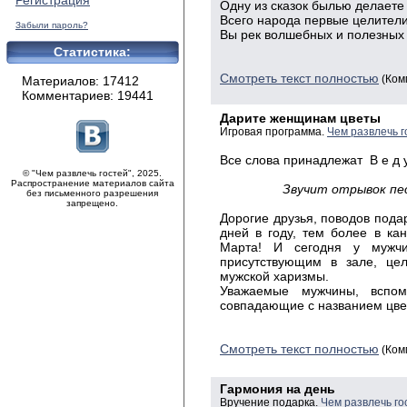
Регистрация
Одну из сказок былью делаете 
Всего народа первые целители
Забыли пароль?
Вы рек волшебных и полезных
повелит
Статистика:
Смотреть текст полностью
(Ком
Материалов: 17412
Комментариев: 19441
Дарите женщинам цветы
Игровая программа.
Чем развлечь 
Все слова принадлежат В е д у
© "Чем развлечь гостей", 2025.
Распространение материалов сайта
Звучит отрывок пе
без письменного разрешения
запрещено.
Дорогие друзья, поводов пода
дней в году, тем более в ка
Марта! И сегодня у мужчи
присутствующим в зале, цел
мужской харизмы.
Уважаемые мужчины, вспом
совпадающие с названием цве
Смотреть текст полностью
(Ком
Гармония на день
Вручение подарка.
Чем развлечь го