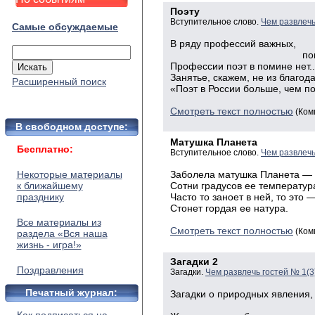
Поэту
Вступительное слово.
Чем развлечь
Самые обсуждаемые
В ряду профессий важных,
популяр
Профессии поэт в помине нет..
Занятье, скажем, не из благод
Расширенный поиск
«Поэт в России больше, чем поэ
Смотреть текст полностью
(Ком
В свободном доступе:
Матушка Планета
Бесплатно:
Вступительное слово.
Чем развлечь
Некоторые материалы
Заболела матушка Планета —
к ближайшему
Сотни градусов ее температур
празднику
Часто то заноет в ней, то это 
Стонет гордая ее натура.
Все материалы из
Смотреть текст полностью
(Ком
раздела «Вся наша
жизнь - игра!»
Загадки 2
Поздравления
Загадки.
Чем развлечь гостей № 1(3
Печатный журнал:
Загадки о природных явления,