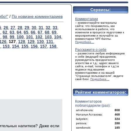
Сервисы:
бо!"
/
По новизне комментариев
Комментарии
– комментируйте материалы
сайта: что понравилось, как
5
,
26
,
27
,
28
,
29
,
30
,
31
,
32
,
33
,
использовали в работе, что
1
,
62
,
63
,
64
,
65
,
66
,
67
,
68
,
69
,
изменили в процессе подготовки к
мероприятиям и получайте за
7
,
98
,
99
,
100
,
101
,
102
,
103
,
104
,
комментарии ЧРГ-баллы.
126
,
127
,
128
,
129
,
130
,
131
,
Подробнее…
2
,
153
,
154
,
155
,
156
,
157
,
158
,
Расскажите о себе
– разместите любую информацию
о себе (ведущий праздников,
руководитель праздничного
агентства и т.д.; адрес вашего
сайта, e-mail, телефон и т.д.) в
подписи под вашими
комментариями и на вашей
"Странице пользователя", ведите
свой блог.
Подробнее…
Рейтинг комментаторов:
Комментаторов
поблагодарили (раз):
art-show-ura:
808
Наталья Астахова:
468
ladyelen:
324
petrova:
288
чительных напитков? Даже если
sem4enok:
185