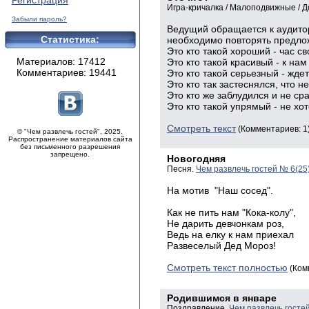
Регистрация
Игра-кричалка / Малоподвижные / 
Забыли пароль?
Ведущий обращается к аудитори
Статистика:
необходимо повторять предложе
Это кто такой хороший - час с
Материалов: 17412
Это кто такой красивый - к на
Комментариев: 19441
Это кто такой серьезный - жде
Это кто так застеснялся, что 
Это кто же заблудился и не ср
Это кто такой упрямый - не хо
Смотреть текст
(Комментариев: 1
© "Чем развлечь гостей", 2025.
Распространение материалов сайта
без письменного разрешения
запрещено.
Новогодняя
Песня.
Чем развлечь гостей № 6(25
На мотив "Наш сосед".
Как не пить нам "Кока-колу",
Не дарить девчонкам роз,
Ведь на елку к нам приехал
Развеселый Дед Мороз!
Смотреть текст полностью
(Ком
Родившимся в январе
Поздравление.
Чем развлечь госте