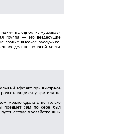
лиция» на одном из «уазиков»
ная группа — это вездесущие
же звание высокое заслужила.
енних дел по половой части
ибольший эффект при выстреле
, разлетающаяся у зрителя на
азом можно сделать не только
бы предмет сам по себе был
 путешествие в хозяйственный