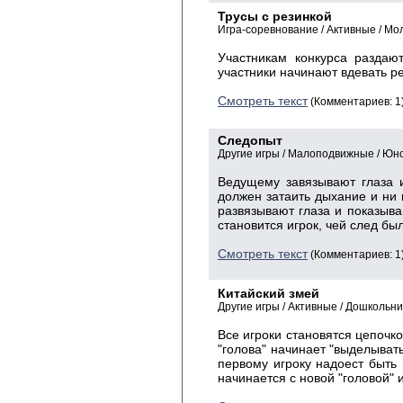
Трусы с резинкой
Игра-соревнование / Активные / М
Участникам конкурса раздаю
участники начинают вдевать ре
Смотреть текст
(Комментариев: 1
Следопыт
Другие игры / Малоподвижные / Юн
Ведущему завязывают глаза и
должен затаить дыхание и ни 
развязывают глаза и показыва
становится игрок, чей след бы
Смотреть текст
(Комментариев: 1
Китайский змей
Другие игры / Активные / Дошкольн
Все игроки становятся цепочко
"голова" начинает "выделывать
первому игроку надоест быть 
начинается с новой "головой"