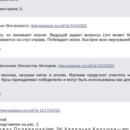
ментариев: 1)
ые / Все возраста.
Чем развлечь гостей № 5(24)2002
гу, их занимают игроки. Ведущий задает вопросы (это может б
вается на стул справа. Побеждает игрок, быстрее всех вернувшийс
)
 Школьники, Юношество, Молодежь.
Чем развлечь гостей № 5(24)2002
чеснока, катушки ниток и иголки. Игрокам предстоит очистить че
 бусы принадлежат победителю и могут быть использованы как для
)
Чем развлечь гостей № 11(174)2016
тей.
едставлен на рис. 1.
д ь П о л и в а ш к а (рис. 2а), К а п е л ь к а К а п у ш к а — его д