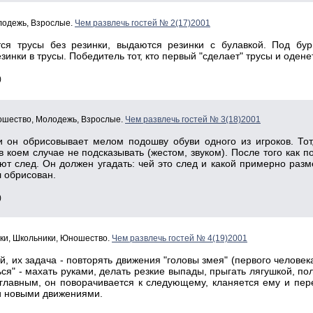
олодежь, Взрослые.
Чем развлечь гостей № 2(17)2001
тся трусы без резинки, выдаются резинки с булавкой. Под б
зинки в трусы. Победитель тот, кто первый "сделает" трусы и оденет
)
ошество, Молодежь, Взрослые.
Чем развлечь гостей № 3(18)2001
 он обрисовывает мелом подошву обуви одного из игроков. Тот
в коем случае не подсказывать (жестом, звуком). После того как
ют след. Он должен угадать: чей это след и какой примерно разм
л обрисован.
)
ики, Школьники, Юношество.
Чем развлечь гостей № 4(19)2001
й, их задача - повторять движения "головы змея" (первого человек
ся" - махать руками, делать резкие выпады, прыгать лягушкой, полз
главным, он поворачивается к следующему, кланяется ему и перех
 и новыми движениями.