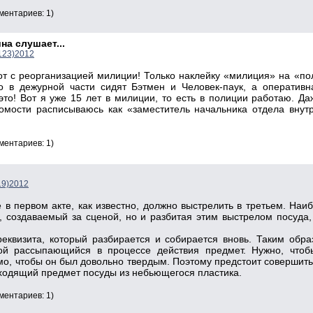
ментариев: 1)
на слушает...
123)2012
от с реорганизацией милиции! Только наклейку «милиция» на «по
 в дежурной части сидят Бэтмен и Человек-паук, а оператив
то! Вот я уже 15 лет в милиции, то есть в полиции работаю. Да
ости расписываюсь как «заместитель начальника отдела внутр
ментариев: 1)
19)2012
е в первом акте, как известно, должно выстрелить в третьем. На
к, создаваемый за сценой, но и разбитая этим выстрелом посуда
еквизита, который разбирается и собирается вновь. Таким обр
ой рассыпающийся в процессе действия предмет. Нужно, что
о, чтобы он был довольно твердым. Поэтому предстоит совершить
дходящий предмет посуды из небьющегося пластика.
ментариев: 1)