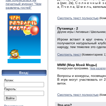
Как подписаться на
а (рис. 2в), С о л н е ч н ы й з а
печатный журнал "Чем
а, П ч е л а, Ш м е л ь, капел
развлечь гостей"
Смотреть текст полностью
(Ком
Путаница - 2
Другие игры / Активные / Школьник
Игроки встают в круг очень 
получается натуральный клубок
народу, тем тяжелее это сдела
Смотреть текст
(Комментариев: 1
МММ (Мир Моей Моды)
Конкурсная программа.
Чем развлеч
Вход:
Вопросы и конкурсы, посвяще
В игре могут участвовать от
Логин:
виток.
Пароль:
Смотреть текст полностью
(Ком
Это кто?