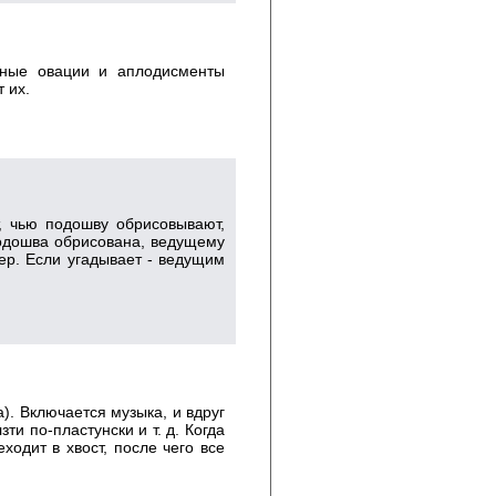
урные овации и аплодисменты
 их.
, чью подошву обрисовывают,
 подошва обрисована, ведущему
ер. Если угадывает - ведущим
а). Включается музыка, и вдруг
ти по-пластунски и т. д. Когда
одит в хвост, после чего все