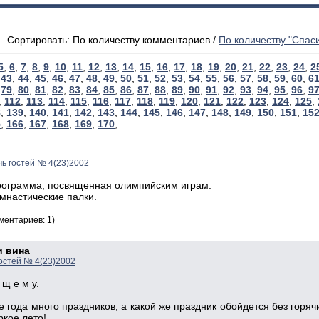
Сортировать: По количеству комментариев /
По количеству "Спаси
5
,
6
,
7
,
8
,
9
,
10
,
11
,
12
,
13
,
14
,
15
,
16
,
17
,
18
,
19
,
20
,
21
,
22
,
23
,
24
,
2
,
43
,
44
,
45
,
46
,
47
,
48
,
49
,
50
,
51
,
52
,
53
,
54
,
55
,
56
,
57
,
58
,
59
,
60
,
6
,
79
,
80
,
81
,
82
,
83
,
84
,
85
,
86
,
87
,
88
,
89
,
90
,
91
,
92
,
93
,
94
,
95
,
96
,
9
,
112
,
113
,
114
,
115
,
116
,
117
,
118
,
119
,
120
,
121
,
122
,
123
,
124
,
125
,
8
,
139
,
140
,
141
,
142
,
143
,
144
,
145
,
146
,
147
,
148
,
149
,
150
,
151
,
15
5
,
166
,
167
,
168
,
169
,
170
,
ь гостей № 4(23)2002
рограмма, посвященная олимпийским играм.
имнастические палки.
ментариев: 1)
и вина
остей № 4(23)2002
 щ е м у.
е года много праздников, а какой же праздник обойдется без горя
ркое лето!