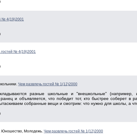
)
й № 4(19)2001
)
 гостей № 4(19)2001
)
школьники.
Чем развлечь гостей № 1(12)2000
кладываются разные школьные и "внешкольные" (например, 
 ранец и объявляется, что победит тот, кто быстрее соберет в
ытаскиваем собранные вещи и смотрим: что нужно для школы, а что
)
и, Юношество, Молодежь.
Чем развлечь гостей № 1(12)2000