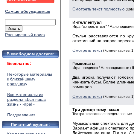
Смотреть текст полностью
(Ком
Самые обсуждаемые
Интеллектуал
Игра-"вопрос-ответ" / Малоподвижн
Расширенный поиск
Стулья расставляются по кру
ответивший на вопрос пересажи
Смотреть текст
(Комментариев: 1
В свободном доступе:
Бесплатно:
Гемеопаты
Игра-поединок / Малоподвижные /
Некоторые материалы
Два игрока получают головки 
к ближайшему
нанизать бусы. Более длинные
празднику
вампиров.
Все материалы из
Смотреть текст
(Комментариев: 1
раздела «Вся наша
жизнь - игра!»
Три дождя тому назад
Театрализованное представление.
Поздравления
Музыкальный спектакль для де
Печатный журнал:
Вариант афиши к спектаклю пр
Действующие лица: П а п а Д о ж 