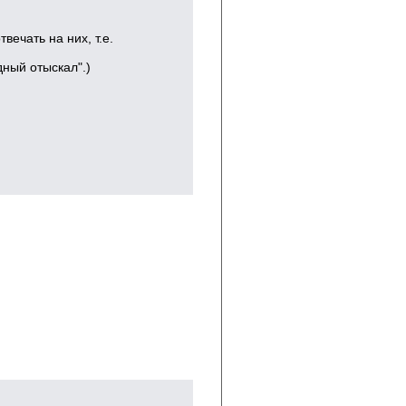
ечать на них, т.е.
дный отыскал".)