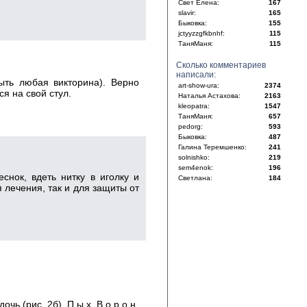
Свет Елена:
167
slavir:
165
Быковка:
155
jctyyzzgfkbnhf:
115
ТаняМаня:
115
Сколько комментариев
написали:
ыть любая викторина). Верно
art-show-ura:
2374
я на свой стул.
Наталья Астахова:
2163
kleopatra:
1547
ТаняМаня:
657
pedorg:
593
Быковка:
487
Галина Теремшенко:
241
solnishko:
219
sem4enok:
196
снок, вдеть нитку в иголку и
Светлана:
184
 лечения, так и для защиты от
очь (рис. 2б), П ы х, В о р о н