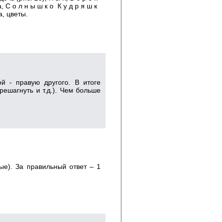
к а, С о л н ы ш к о К у д р я ш к
а, цветы.
ой - правую другого. В итоге
решагнуть и т.д.). Чем больше
ые). За правильный ответ – 1