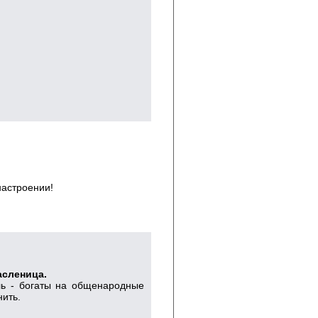
настроении!
асленица.
ль - богаты на общенародные
нить.