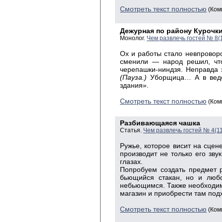
Смотреть текст полностью
(Ком
Дежурная по району Курочки
Монолог.
Чем развлечь гостей № 8(
Ох и работы стало невпровор
сменили — народ решил, что
черепашки-ниндзя. Неправда э
(Пауза.)
Уборщица… А в ведом
здания».
Смотреть текст полностью
(Ком
Разбивающаяся чашка
Статья.
Чем развлечь гостей № 4(1
Ружье, которое висит на сцен
производит не только его зву
глазах.
Попробуем создать предмет р
бьющийся стакан, но и люб
небьющимся. Также необходим
магазин и приобрести там по
Смотреть текст полностью
(Ком