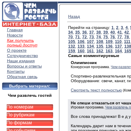
Назад
Перейти на страницу:
1
,
2
,
3
,
4
,
Главная
34
,
35
,
36
,
37
,
38
,
39
,
40
,
41
,
42
Новости
70
,
71
,
72
,
73
,
74
,
75
,
76
,
77
,
78
Как получить
105
,
106
,
107
,
108
,
109
,
110
,
111
полный доступ
132
,
133
,
134
,
135
,
136
,
137
,
13
О проекте
159
,
160
,
161
,
162
,
163
,
164
,
16
Сотрудничество
Самые комментируемые
Наши издания
Олимпионик
Вопросы и ответы
Конкурсная программа.
Чем развлеч
Контакты
Спортивно-развлекательная п
Обратная связь
Оборудование: свечи, канат, г
Выбрать материал:
Смотреть текст полностью
(Ком
Чем развлечь гостей
Не спеши отказаться от чаш
По номерам
Игровая программа.
Чем развлечь г
По рубрикам
Все слова принадлежат В е д у
По формам
Календарь дарит нам в течени
По событиям
эти праздники пришлись на жа