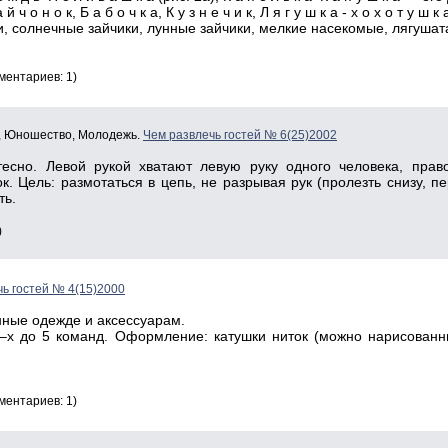
 й ч о н о к, Б а б о ч к а, К у з н е ч и к, Л я г у ш к а - х о х о т у ш 
ьки, солнечные зайчики, лунные зайчики, мелкие насекомые, лягушат
ментариев: 1)
и, Юношество, Молодежь.
Чем развлечь гостей № 6(25)2002
тесно. Левой рукой хватают левую руку одного человека, прав
. Цель: размотаться в цепь, не разрывая рук (пролезть снизу, пе
ть.
)
ь гостей № 4(15)2000
нные одежде и аксессуарам.
 2–х до 5 команд. Оформление: катушки ниток (можно нарисованн
ментариев: 1)