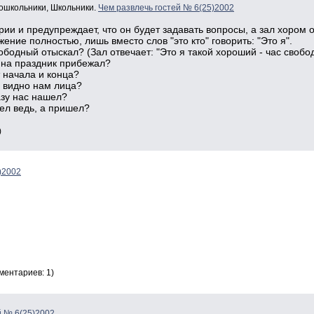
Дошкольники, Школьники.
Чем развлечь гостей № 6(25)2002
и и предупреждает, что он будет задавать вопросы, а зал хором отв
ние полностью, лишь вместо слов "это кто" говорить: "Это я".
вободный отыскал? (Зал отвечает: "Это я такой хороший - час свобо
м на праздник прибежал?
т начала и конца?
не видно нам лица?
азу нас нашел?
тел ведь, а пришел?
)
)2002
ментариев: 1)
й № 6(25)2002