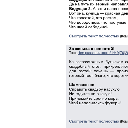
Да на путь их верный направля
Ведущая 2.
А вот и наша ново
Вот она, куница — красная дев
Что красотой, что ростом,
Что дородством, что поступью
Что шеей лебединой…
Смотреть текст полностью
(Ком
За жениха с невестой!
Тост.
Чем развлечь гостей № 9(76)2
Ко всевозможным бутылкам с
свадебный стол, прикрепляют
для гостей: хочешь — произ
готовый тост, благо, что коротк
Шампанское
Справить свадьбу насухую
Не годится ни в какую!
Принимайте срочно меры,
Чтоб наполнились фужеры
!
Смотреть текст полностью
(Ком