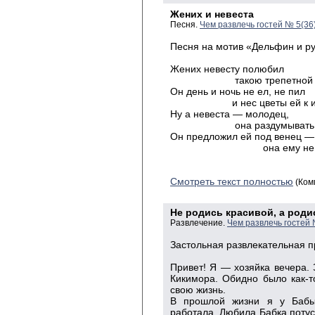
Жених и невеста
Песня.
Чем развлечь гостей № 5(36
Песня на мотив «Дельфин и ру
Жених невесту полюбил
такою трепетной лю
Он день и ночь не ел, не пил
и нес цветы ей к изг
Ну а невеста — молодец,
она раздумывать не 
Он предложил ей под венец —
она ему не отка
Смотреть текст полностью
(Ком
Не родись красивой, а род
Развлечение.
Чем развлечь гостей 
Застольная развлекательная 
Привет! Я — хозяйка вечера. 
Кикимора. Обидно было как-т
свою жизнь.
В прошлой жизни я у Бабы
работала. Любила Бабка потус