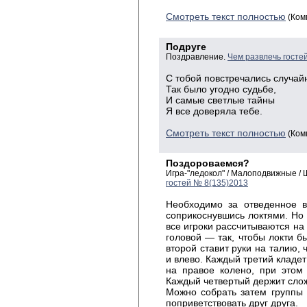
Смотреть текст полностью
(Ком
Подруге
Поздравление.
Чем развлечь госте
С
тобой повстречались случай
Так
было угодно судьбе,
И
самые светлые
тайны
Я
все доверяла тебе.
Смотреть текст полностью
(Ком
Поздороваемся?
Игра-"ледокол" / Малоподвижные /
гостей № 8(135)2013
Необходимо за отведенное в
соприкоснувшись локтями. Но н
все игроки рассчитываются на
головой — так, чтобы локти 
второй ставит руки на талию,
и влево. Каждый третий кладет
на правое колено, при этом 
Каждый четвертый держит слож
Можно собрать затем группы (
поприветствовать друг друга.