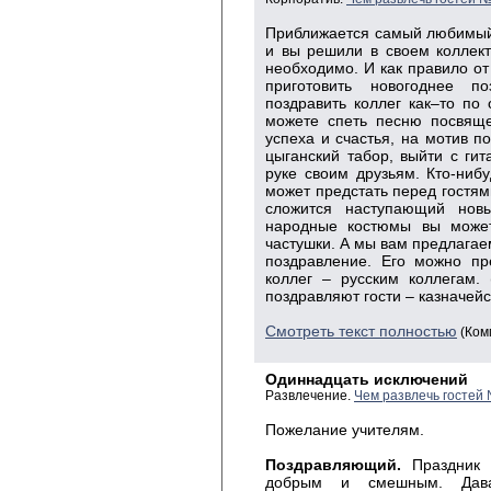
Приближается самый любимый 
и вы решили в своем коллект
необходимо. И как правило от
приготовить новогоднее п
поздравить коллег как–то по
можете спеть песню посвящ
успеха и счастья, на мотив п
цыганский табор, выйти с гит
руке своим друзьям. Кто-ниб
может предстать перед гостями
сложится наступающий нов
народные костюмы вы может
частушки. А мы вам предлага
поздравление. Его можно пр
коллег – русским коллегам. 
поздравляют гости – казначей
Смотреть текст полностью
(Ком
Одиннадцать исключений
Развлечение.
Чем развлечь гостей
Пожелание учителям.
Поздравляющий.
Праздник о
добрым и смешным. Давай