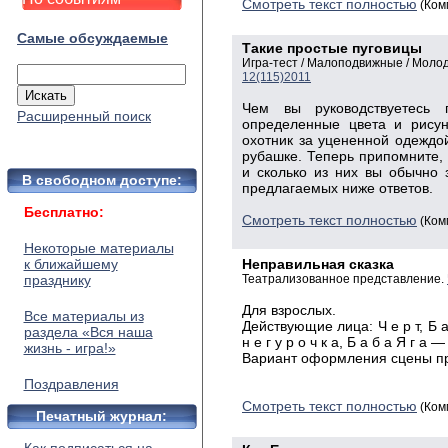
Смотреть текст полностью
(Ком
Самые обсуждаемые
Такие простые пуговицы
Игра-тест / Малоподвижные / Моло
12(115)2011
Чем вы руководствуетесь 
Расширенный поиск
определенные цвета и рису
охотник за уцененной одеждо
рубашке. Теперь припомните, 
и сколько из них вы обычно 
В свободном доступе:
предлагаемых ниже ответов.
Бесплатно:
Смотреть текст полностью
(Ком
Некоторые материалы
к ближайшему
Неправильная сказка
празднику
Театрализованное представление.
Для взрослых.
Все материалы из
Действующие лица: Ч е р т, Б а б
раздела «Вся наша
н е г у р о ч к а, Б а б а Я г а 
жизнь - игра!»
Вариант оформления сцены пр
Поздравления
Смотреть текст полностью
(Ком
Печатный журнал: