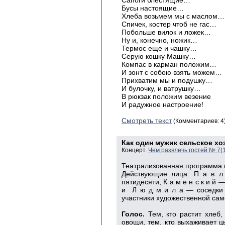
Сапоги блестящие…
Бусы настоящие…
Хлеба возьмем мы с маслом…
Спичек, костер чтоб не гас…
Побольше вилок и ложек…
Ну и, конечно, ножик…
Термос еще и чашку…
Серую кошку Машку…
Компас в карман положим…
И зонт с собою взять можем…
Прихватим мы и подушку…
И булочку, и ватрушку…
В рюкзак положим везение
И радужное настроение!
Смотреть текст
(Комментариев: 4
Как один мужик сельское х
Концерт.
Чем развлечь гостей № 7(
Театрализованная программа к
Действующие лица: П а в л
пятидесяти, К а м е н с к и й 
и Л ю д м и л а — соседки 
участники художественной сам
Голос.
Тем, кто растит хлеб,
овощи, тем, кто выхаживает цы