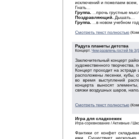
исключений и пожелаем всем,
Гнать…
Группа.
...прочь грустные мыс
Поздравляющий.
Дышать…
Группа.
...в новом учебном год
Смотреть текст полностью
(Ком
Радуга планеты детства
Концерт.
Чем развлечь гостей № 3(
Заключительный концерт райо
художественного творчества, 
Концерт проходит на эстраде
расположены лесенки, кубы, ск
во время выступлений распо
концерта выносят элементы
связки воздушных шаров, напо
Смотреть текст полностью
(Ком
Игра для сладкоежек
Игра-соревнование / Активные / Шк
Фантики от конфет складывае
ими. Существует несколько