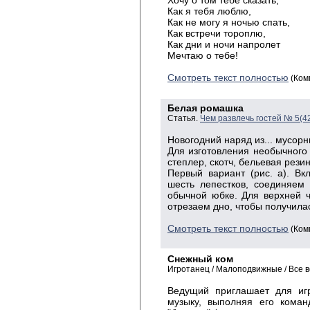
Хочу о том тебе сказать,
Как я тебя люблю,
Как не могу я ночью спать,
Как встречи тороплю,
Как дни и ночи напролет
Мечтаю о тебе!
Смотреть текст полностью
(Ком
Белая ромашка
Статья.
Чем развлечь гостей № 5(4
Новогодний наряд из... мусор
Для изготовления необычного
степлер, скотч, бельевая резин
Первый вариант (рис. а). В
шесть лепестков, соединяем
обычной юбке. Для верхней ч
отрезаем дно, чтобы получилас
Смотреть текст полностью
(Ком
Снежный ком
Игротанец / Малоподвижные / Все 
Ведущий приглашает для игр
музыку, выполняя его команд