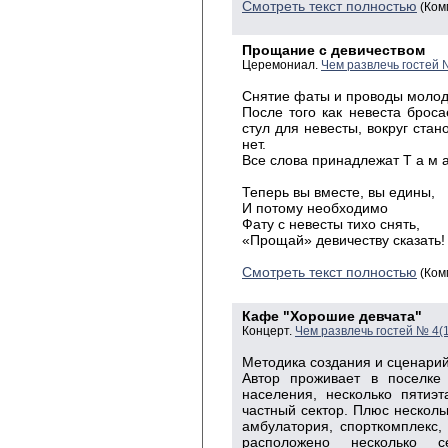
Смотреть текст полностью
(Ком
Прощание с девичеством
Церемониал.
Чем развлечь гостей 
Снятие
фаты и проводы молод
После
того как невеста броса
стул для невесты, вокруг стан
нет.
Все
слова принадлежат Т а м а
Теперь
вы вместе, вы едины,
И
потому
необходимо
Фату
с невесты тихо снять
,
«
Прощай» девичеству сказать!
Смотреть текст полностью
(Ком
Кафе "Хорошие девчата"
Концерт.
Чем развлечь гостей № 4(
Методика создания и сценарий
Автор проживает в поселке 
населения, несколько пятиэ
частный сектор. Плюс нескольк
амбулатория, спорткомплекс,
расположено несколько 