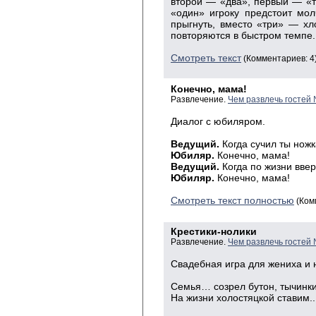
вто­рой — «два», первый — «тр
«один» игроку предстоит мол
прыгнуть, вместо «три» — хл
повто­ряются в быстром темпе
Смотреть текст
(Комментариев: 4
Конечно, мама!
Развлечение.
Чем развлечь гостей
Диалог
с юбиляром.
Ведущий
.
Когда сучил ты нож
Юбиляр
.
Конечно, мама!
Ведущий
.
Когда по жизни ввер
Юбиляр
.
Конечно, мама!
Смотреть текст полностью
(Ком
Крестики-нолики
Развлечение.
Чем развлечь гостей
Свадебная игра для жениха и 
Семья… созрел бутон, тычинки
На жизни холостяцкой ставим...