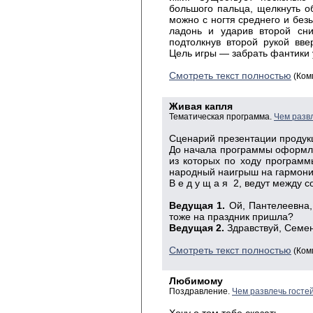
большого пальца, щелкнуть об
можно с ногтя среднего и без
ладонь и ударив второй сни
подтолкнув второй рукой вве
Цель игры — забрать фантики 
Смотреть текст полностью
(Ком
Живая капля
Тематическая программа.
Чем разв
Сценарий презентации продук
До начала программы оформляе
из которых по ходу программ
народный наигрыш на гармони 
В е д у щ а я 2, ведут между с
Ведущая 1.
Ой, Пантелеевна, 
тоже на праздник пришла?
Ведущая 2.
Здравствуй, Семен
Смотреть текст полностью
(Ком
Любимому
Поздравление.
Чем развлечь госте