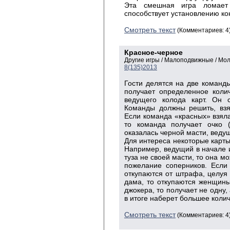
Эта смешная игра ломает 
способствует установлению ко
Смотреть текст
(Комментариев: 4
Красное-черное
Другие игры / Малоподвижные / Мо
8(135)2013
Гости делятся на две команд
получает определенное коли
ведущего колода карт. Он с
Команды должны решить, взя
Если команда «красных» взяла 
то команда получает очко (
оказалась черной масти, ведущ
Для интереса некоторые карты
Например, ведущий в начале 
туза не своей масти, то она м
пожелание соперников. Если
откупаются от штрафа, целуя
дама, то откупаются женщины
джокера, то получает не одну,
в итоге наберет большее коли
Смотреть текст
(Комментариев: 4