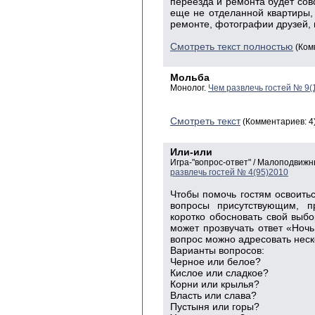
переезда и ремонта будет со
еще не отделанной квартиры,
ремонте, фотографии друзей, 
Смотреть текст полностью
(Ком
Мольба
Монолог.
Чем развлечь гостей № 9(
Смотреть текст
(Комментариев: 4
Или-или
Игра-"вопрос-ответ" / Малоподвиж
развлечь гостей № 4(95)2010
Чтобы помочь гостям освоитьс
вопро­сы присут­ствующим, 
коротко обосно­вать свой выб
может прозвучать ответ «Ночь
вопрос можно адресовать неск
Варианты вопросов:
Черное или белое?
Кислое или сладкое?
Корни или крылья?
Власть или слава?
Пустыня или горы?