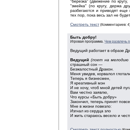
"березка" (движение по кругу,
"змейка" (по кругу, держа др
разбегаются и приводят еще 
тех пор, пока весь зал не буде
Смотреть текст
(Комментариев: 4
Быть добру!
Игровая программа.
Чем развлечь г
Ведущий работает в образе Др
Ведущий
(поет на мелодию 
страшный сон —
Безжалостный Дракон.
Меня увидев, корвалол глотали
Теперь я бизнесмен,
Я креативный мэн
И не хочу, чтоб мной детей пуг
Вам честно заявлю,
Что курсы «Быть добру»
Закончил, теперь принят повс
Мне в жизни повезло:
Изгнал из сердца зло
И жить стараюсь весело и чест
Смотреть текст полностью
(Ком