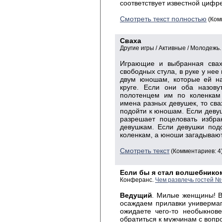
соответствует известной цифре
Смотреть текст полностью
(Ком
Сваха
Другие игры / Активные / Молодежь
Играющие и выбранная сваха
свободных стула, в руке у нее
двум юношам, которые ей н
круге. Если они оба назову
полотенцем им по коленкам 
имена разных девушек, то сва
подойти к юношам. Если девушк
разрешает поцеловать избра
девушкам. Если девушки под
коленкам, а юноши загадывают
Смотреть текст
(Комментариев: 4
Если бы я стал волшебник
Конферанс.
Чем развлечь гостей №
Ведущий
.
Милые женщины! В 
осаждаем прилавки универмаг
ожидаете чего-то необыкнове
обратиться к мужчинам с вопр