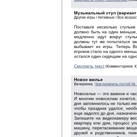
Музыкальный стул (вариант 
Другие игры / Активные / Все возра
Поставьте несколько стульев
должно быть на один меньше, 
медленно идут вокруг стуль
должны тут же попытаться зан
выбывает из игры. Теперь В
игроков стало на одного меньш
остался один сидящим на одно
Смотреть текст
(Комментариев: 4
Новое жилье
Вечеринка.
Чем развлечь гостей № 
Новоселье
— это важное и час
И многим новоселам хочется,
дня запомнилось не только им
чтобы праздник удался, необ
еще задолго до дня, назначен
Запишите
на видеокамеру вес
квартиру или дом, процесс уп
машину, перетаскивание веще
друзей и родственников, пом