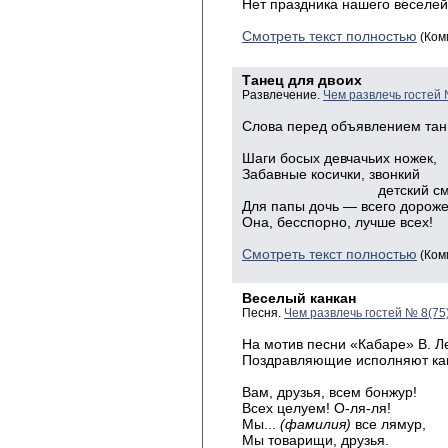
Нет
праздника нашего веселей
Смотреть текст полностью
(Ком
Танец для двоих
Развлечение.
Чем развлечь гостей
Слова перед объявлением танц
Шаги
босых девчачьих ножек,
Забавные
косички, звонкий
детский смех.
Для
папы дочь — всего дороже
Она
, бесспорно, лучше всех!
Смотреть текст полностью
(Ком
Веселый канкан
Песня.
Чем развлечь гостей № 8(75
На мотив песни «Кабаре» В. Л
Поздравляющие исполняют кан
Вам, друзья, всем бонжур!
Всех целуем! О-ля-ля!
Мы...
(фамилия)
все лямур,
Мы товарищи, друзья.