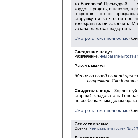
то Василисой Премудрой — т
кордон продать, в неволю, в ра
откроется, что не прекрасн
старушку ни за что ни про ч
телохранителей закончить. Мн
узнала, даже как водку пить.
Смотреть текст полностью
(Ком
Следствие ведут…
Развлечение.
Чем развлечь гостей
Выкуп невесты.
Жених со своей свитой приез
встречает Свидетельни
Свидетельница.
Здравствуйт
старший следователь Генера
по особо важным делам брака
Смотреть текст полностью
(Ком
Стихотворение
Сценка.
Чем развлечь гостей № 3(7