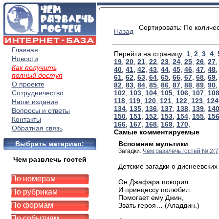
Сортировать: По количе
Назад
Главная
Перейти на страницу:
1
,
2
,
3
,
4
,
Новости
19
,
20
,
21
,
22
,
23
,
24
,
25
,
26
,
27
Как получить
40
,
41
,
42
,
43
,
44
,
45
,
46
,
47
,
48
полный доступ
61
,
62
,
63
,
64
,
65
,
66
,
67
,
68
,
69
О проекте
82
,
83
,
84
,
85
,
86
,
87
,
88
,
89
,
90
Сотрудничество
102
,
103
,
104
,
105
,
106
,
107
,
10
118
,
119
,
120
,
121
,
122
,
123
,
124
Наши издания
134
,
135
,
136
,
137
,
138
,
139
,
14
Вопросы и ответы
150
,
151
,
152
,
153
,
154
,
155
,
15
Контакты
166
,
167
,
168
,
169
,
170
,
Обратная связь
Самые комментируемые
Выбрать материал:
Вспомним мультики
Загадки.
Чем развлечь гостей № 2(7
Чем развлечь гостей
Детские загадки о диснеевских
По номерам
Он Джафара покорил
И принцессу полюбил.
По рубрикам
Помогает ему Джин,
По формам
Звать героя… (Аладдин.)
По событиям