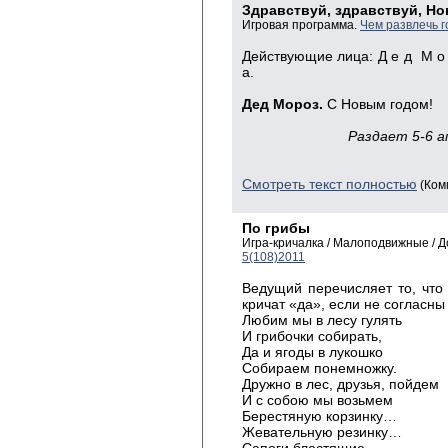
Здравствуй, здравствуй, Но
Игровая программа.
Чем развлечь г
Действующие лица: Д е д М о р о
а.
Дед Мороз.
С Новым годом!
Раздает 5-6 ап
Смотреть текст полностью
(Ком
По грибы
Игра-кричалка / Малоподвижные / 
5(108)2011
Ведущий перечисляет то, что 
кричат «да», если не согласны
Любим мы в лесу гулять
И грибочки собирать,
Да и ягоды в лукошко
Собираем понемножку.
Дружно в лес, друзья, пойдем
И с собою мы возьмем
Берестяную корзинку…
Жевательную резинку…