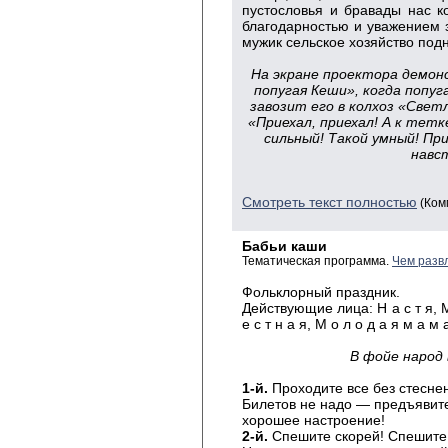
пустословья и бравады нас к
благодарностью и уважением за
мужик сельское хозяйство под
На экране проектора демон
попугая Кеши», когда попу
завозит его в колхоз «Свет
«Приехал, приехал! А к тетк
сильный! Такой умный! Пр
навс
Смотреть текст полностью
(Ком
Бабьи каши
Тематическая программа.
Чем разв
Фольклорный
праздник.
Действующие
лица: Н а с т я, М
е с т н а я, М о л о д а я м а м 
В
фойе народ 
1-
й.
Проходите все без стесне
Билетов
не надо — предъявит
хорошее настроение
!
2-
й.
Спешите скорей! Спешите 