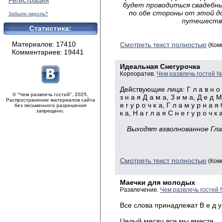
Регистрация
будет проводиться свадебн
по обе стороны от этой д
Забыли пароль?
путешеств
Статистика:
Материалов: 17410
Смотреть текст полностью
(Ком
Комментариев: 19441
Идеальная Снегурочка
Корпоратив.
Чем развлечь гостей №
Действующие лица: Г л а в н о е
© "Чем развлечь гостей", 2025.
з н а я Д а м а, З и м а, Д е д М
Распространение материалов сайта
е г у р о ч к а, Г л а м у р н а я 
без письменного разрешения
запрещено.
к а, Н а г л а я С н е г у р о ч к 
Выходят взволнованное Гл
Смотреть текст полностью
(Ком
Маечки для молодых
Развлечение.
Чем развлечь гостей
Все слова принадлежат В е д у
Целый месяц все мы вместе