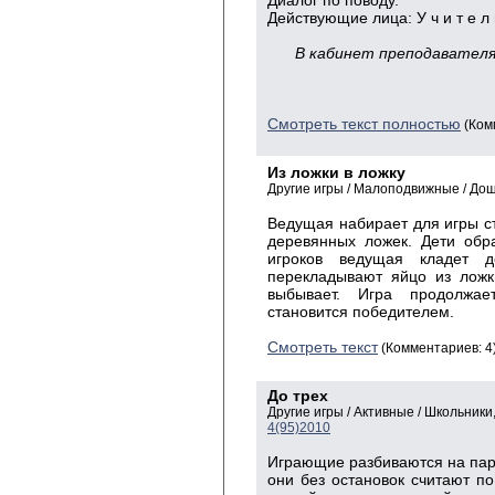
Диалог по поводу.
Действующие лица: У ч и т е л ь
В кабинет преподавателя
Смотреть текст полностью
(Ком
Из ложки в ложку
Другие игры / Малоподвижные / До
Ведущая набирает для игры ст
деревянных ложек. Дети обр
игроков ведущая кладет д
перекладывают яйцо из ложки
выбывает. Игра продолжае
становится победителем.
Смотреть текст
(Комментариев: 4
До трех
Другие игры / Активные / Школьник
4(95)2010
Играющие разбиваются на пары 
они без остановок считают по