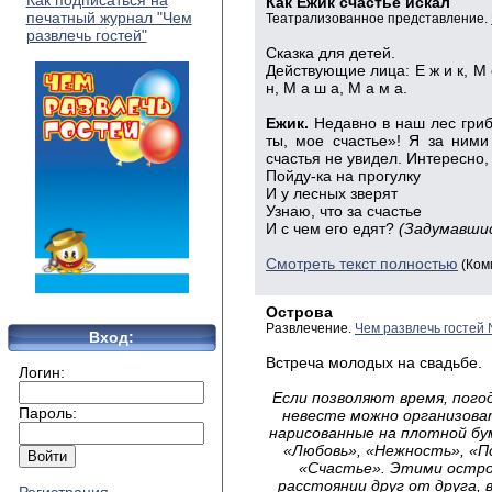
Как подписаться на
Как Ежик счастье искал
печатный журнал "Чем
Театрализованное представление.
развлечь гостей"
Сказка
для детей.
Действующие
лица: Е ж и к, М е
н, М а ш а, М а м а
.
Ежик
.
Недавно в наш лес гриб
ты, мое счастье»! Я за ними 
счастья не увидел. Интересно, 
Пойду
-ка на
прогулку
И
у лесных
зверят
Узнаю
, что за
счастье
И
с чем его едят?
(Задумавшис
Смотреть текст полностью
(Ком
Острова
Развлечение.
Чем развлечь гостей
Вход:
Встреча
молодых на свадьбе.
Логин:
Если позволяют время, пого
Пароль:
невесте можно организоват
нарисованные на плотной бу
«Любовь», «Нежность», «П
«Счастье». Этими остро
расстоянии друг от друга, 