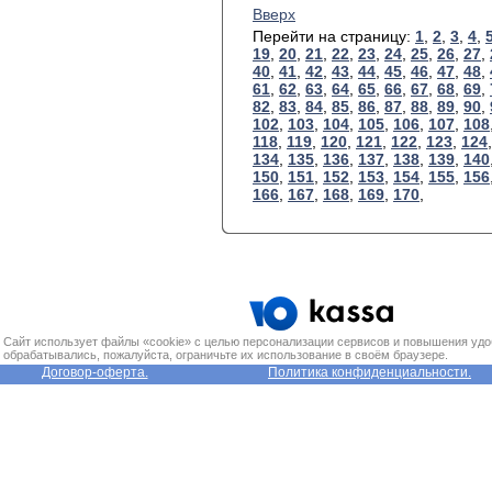
Вверх
Перейти на страницу:
1
,
2
,
3
,
4
,
19
,
20
,
21
,
22
,
23
,
24
,
25
,
26
,
27
,
40
,
41
,
42
,
43
,
44
,
45
,
46
,
47
,
48
,
61
,
62
,
63
,
64
,
65
,
66
,
67
,
68
,
69
,
82
,
83
,
84
,
85
,
86
,
87
,
88
,
89
,
90
,
102
,
103
,
104
,
105
,
106
,
107
,
108
118
,
119
,
120
,
121
,
122
,
123
,
124
134
,
135
,
136
,
137
,
138
,
139
,
140
150
,
151
,
152
,
153
,
154
,
155
,
156
166
,
167
,
168
,
169
,
170
,
Сайт использует файлы «cookie» с целью персонализации сервисов и повышения удо
обрабатывались, пожалуйста, ограничьте их использование в своём браузере.
Договор-оферта.
Политика конфиденциальности.