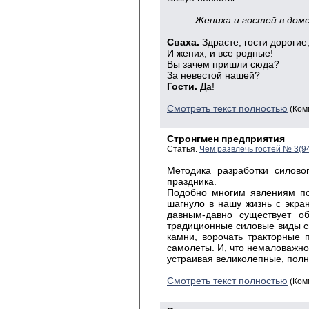
Жениха и гостей в дом
Сваха.
Здрасте, гости дорогие
И жених, и все родные!
Вы зачем пришли сюда?
За невестой нашей?
Гости.
Да!
Смотреть текст полностью
(Ком
Стронгмен предприятия
Статья.
Чем развлечь гостей № 3(9
Методика разработки силово
праздника.
Подобно многим явлениям по
шагну­ло в нашу жизнь с экра
давным-давно существует о
традиционные силовые виды с
камни, ворочать тракторные 
самолеты. И, что немаловажно
устраивая великолепные, полн
Смотреть текст полностью
(Ком