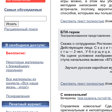
игры можно, в этом мы убе
методики написания игр д
встречали, поэтому, вероят
Самые обсуждаемые
способов, которыми мы пользо
Смотреть текст полностью
(Ком
Расширенный поиск
БТИ-терем
Театрализованное представление.
Сказка о сотрудниках Ростехи
В свободном доступе:
Действующие лица: С к а з и т е 
с т ы — 2 чел., У б о р щ и ц а.
Бесплатно:
На сцене условное изображен
стула начальника вывеска «БТ
Некоторые материалы
к ближайшему
Звучит русская народная 
празднику
н
Все материалы из
раздела «Вся наша
Смотреть текст полностью
(Ком
жизнь - игра!»
С новосельем!
Поздравления
Вечеринка.
Чем развлечь гостей № 
Печатный журнал:
Справляем новоселье! Сд
оригинальным и неповторимым