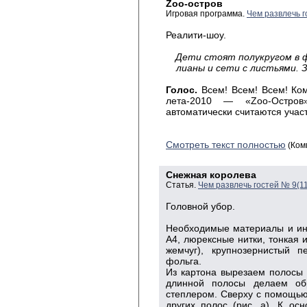
Zoo-остров
Игровая программа.
Чем развлечь г
Реалити-шоу.
Дети стоят полукругом в 
лианы и сети с листьями. 
Голос.
Всем! Всем! Всем! Ком
лета-2010 — «Zoo-Остро
автоматически считаются учас
Смотреть текст полностью
(Ком
Снежная королева
Статья.
Чем развлечь гостей № 9(1
Головной убор.
Необходимые материалы и ин
А4, люрексные нитки, тонкая и
жемчуг), крупнозернистый п
фольга.
Из картона вырезаем полосы 60
длинной полосы делаем об
степлером. Сверху с помощью
других полос (рис. а). К ос