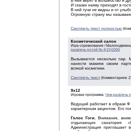
В ней верят в волшебство и др
И сказки наяву приходят в гост
В ней тучи не видны и от улыбо
Огромную страну мы называем
Смотреть текст полностью
(Ком
Косметический салон
Игра-соревнование / Малоподвижн
развлечь гостей № 4(15)2000
Вызываются несколько пар. 
нанести макияж своим парт
всякой косметики.
Смотреть текст
(Комментариев: 2
9х12
Игровая программа.
Чем развлечь г
Ведущий работает в образе Ф о 
характерным акцентом. Его по
Голос Гоги.
Внимание, внима
отдыхающих санатория «
Администрация приглашает 