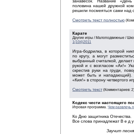
занавесок. Название «День
половина нашей дружной ком
решили посмеяться сами над 
Смотреть текст полностью
(Ком
Карате
Другие игры / Малоподвижные / Шк
1(104)2011
Игра-бодрилка, в которой ник
по кругу, а могут разместить
выбранный считалкой, делает 
рукой и с возгласом «Ах!» Ук
скрестив руки на груди, пов
может быть и нападающий). 
«Кия!» в сторону четвертого иг
Смотреть текст
(Комментариев: 2
Кодекс чести настоящего по
Игровая программа.
Чем развлечь г
Ко Дню защитника Отечества.
Все слова принадлежат В е д у
Звучит песн