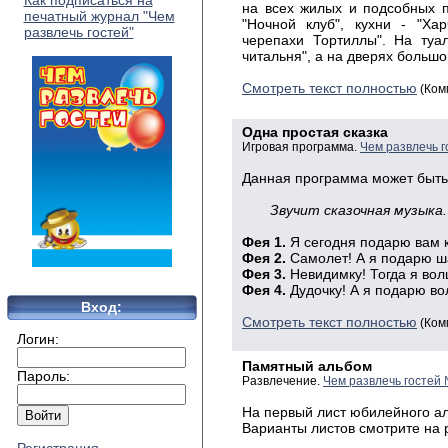
Как подписаться на
на всех жилых и подсобных 
печатный журнал "Чем
"Ночной клуб", кухни - "Ха
развлечь гостей"
черепахи Тортиллы". На туа
читальня", а на дверях большо
Смотреть текст полностью
(Ком
Одна простая сказка
Игровая программа.
Чем развлечь 
Данная программа может быть
Звучит сказочная музыка
Фея 1.
Я сегодня подарю вам к
Фея 2.
Самолет! А я подарю ша
Фея 3.
Невидимку! Тогда я вол
Фея 4.
Дудочку! А я подарю во
Вход:
Смотреть текст полностью
(Ком
Логин:
Памятный альбом
Пароль:
Развлечение.
Чем развлечь гостей
На первый лист юбилейного а
Варианты листов смотрите на 