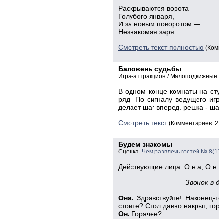
Раскрываются ворота
Голубого января,
И за новым поворотом —
Незнакомая заря.
Смотреть текст полностью
(Ком
Баловень судьбы
Игра-аттракцион / Малоподвижные /
В одном конце комнаты на стул
ряд. По сигналу ведущего иг
делает шаг вперед, решка - ша
Смотреть текст
(Комментариев: 2
Будем знакомы
Сценка.
Чем развлечь гостей № 8(1
Действующие лица: О н а, О н.
Звонок в 
Она.
Здравствуйте! Наконец-т
стоите? Стол давно накрыт, гор
Он.
Горячее?..