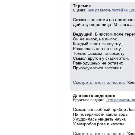
Теремок
Сценка.
Чем развлечь гостей № 1(9
Сказка с песнями на противоп
Действующие лица: М ы ш к а, Л я
Ведущий.
В чистом поле тере
Он не низок, не высок…
Каждый знает сказку эту,
Разошлась она по свету.
Только скажем по секрету:
Смысл другой у сказки этой.
Равнодушных не оставит,
Призадуматься заставит…
Смотреть текст полностью
(Ком
Для фотошедевров
Вручение подарка.
Чем развлечь го
Сквозь волшебный прибор Лев
На поверхности капли воды
Умудрилась увидеть наука
У микробов рога и хвосты.
Смотреть текст полностью
(Ком