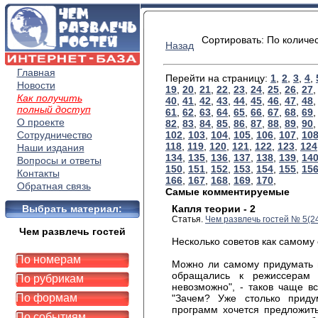
Сортировать: По количе
Назад
Главная
Перейти на страницу:
1
,
2
,
3
,
4
,
Новости
19
,
20
,
21
,
22
,
23
,
24
,
25
,
26
,
27
Как получить
40
,
41
,
42
,
43
,
44
,
45
,
46
,
47
,
48
полный доступ
61
,
62
,
63
,
64
,
65
,
66
,
67
,
68
,
69
О проекте
82
,
83
,
84
,
85
,
86
,
87
,
88
,
89
,
90
Сотрудничество
102
,
103
,
104
,
105
,
106
,
107
,
10
118
,
119
,
120
,
121
,
122
,
123
,
124
Наши издания
134
,
135
,
136
,
137
,
138
,
139
,
14
Вопросы и ответы
150
,
151
,
152
,
153
,
154
,
155
,
15
Контакты
166
,
167
,
168
,
169
,
170
,
Обратная связь
Самые комментируемые
Выбрать материал:
Капля теории - 2
Статья.
Чем развлечь гостей № 5(2
Чем развлечь гостей
Несколько советов как самому 
По номерам
Можно ли самому придумать 
обращались к режиссерам 
По рубрикам
невозможно", - таков чаще вс
По формам
"Зачем? Уже столько приду
программ хочется предложить
По событиям