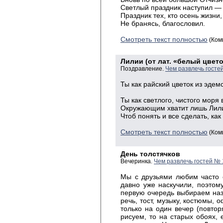
Светлый праздник наступил —
Праздник тех, кто осень жизни,
Не бранясь, благословил.
Смотреть текст полностью
(Ком
Лилии (от лат. «белый цвето
Поздравление.
Чем развлечь госте
Ты как райский цветок из эдем
сад
Ты как светлого, чистого моря
Окружающим хватит лишь Лили
Чтоб понять и все сделать, как
Смотреть текст полностью
(Ком
День толстячков
Вечеринка.
Чем развлечь гостей № 
Мы с друзьями любим часто 
давно уже наскучили, поэтом
первую очередь выбираем назв
речь, тост, музыку, костюмы, 
только на один вечер (повтор
рисуем, то на старых обоях,