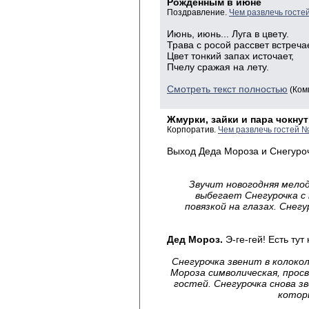
Рожденным в июне
Поздравление.
Чем развлечь госте
Июнь, июнь... Луга в цвету.
Трава с росой рассвет встречае
Цвет тонкий запах источает,
Пчелу сражая на лету.
Смотреть текст полностью
(Ком
Жмурки, зайки и пара чокну
Корпоратив.
Чем развлечь гостей №
Выход Деда Мороза и Снегуроч
Звучит новогодняя мело
выбегает Снегурочка с 
повязкой
на глазах. Снег
Дед Мороз.
Э-ге-гей! Есть тут
Снегурочка звенит в колоко
Мороза символическая, прос
гостей.
Снегурочка снова 
котор