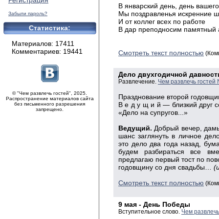
Регистрация
В январский день, день вашег
Мы поздравленья искренние 
Забыли пароль?
И от коллег всех по работе
Статистика:
В дар преподносим памятный 
Материалов: 17411
Комментариев: 19441
Смотреть текст полностью
(Ком
Дело двухгодичной давност
Развлечение.
Чем развлечь гостей
© "Чем развлечь гостей", 2025.
Празднование второй годовщи
Распространение материалов сайта
В е д у щ и й — близкий друг 
без письменного разрешения
запрещено.
«Дело на супругов...»
Ведущий.
Добрый вечер, дамы
шанс заглянуть в личное де
это дело два года назад, бума
будем разбираться все вм
предлагаю первый тост по пово
годовщину со дня свадьбы…
(
Смотреть текст полностью
(Ком
9 мая - День Победы
Вступительное слово.
Чем развлечь