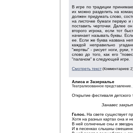
В игре по традиции принимают
их можно разделить на команд
должен придумать слово, сост
на листочке бумаги первую и 
поставить черточки. Далее он
второго игрока, если тот быс
начинает называть буквы. Если
ее. Если же буква названа неп
каждой неправильно угадан
"жертвы" - рисует ноги, руки,
слово до того, как его "пове
"палачом" в следующей игре.
Смотреть текст
(Комментариев: 2
Алиса и Зазеркалье
Театрализованное представление.
Открытие фестиваля детского 
Занавес закрыт
Голос.
На свете существует пр
Хотя на разных картах она и н
В ней солнечные сны и звездн
И в песенках слышны смешинки