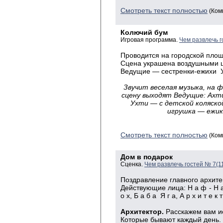
Смотреть текст полностью
(Ком
Колючий бум
Игровая программа.
Чем развлечь г
Проводится на городской пло
Сцена украшена воздушными 
Ведущие — сестренки-ежихи У х
Звучит веселая музыка, на 
сцену выходят Ведущие: Ахт
Ухти — с детской коляской
игрушка — ежик
Смотреть текст полностью
(Ком
Дом в подарок
Сценка.
Чем развлечь гостей № 7(1
Поздравление главного архите
Действующие лица: Н а ф - Н а 
о х, Б а б а Я г а, А р х и т е к т
Архитектор.
Расскажем вам и
Которые бывают каждый день.