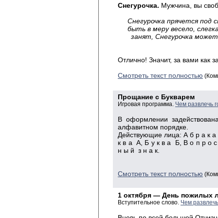
Снегурочка.
Мужчина, вы своб
Снегурочка прячется под 
быть
в меру весело, слег
занят, Снегурочка может
Отлично! Значит, за вами как 
Смотреть текст полностью
(Ком
Прощание с Букварем
Игровая программа.
Чем развлечь г
В оформлении задействована
алфавитном порядке.
Действующие лица: А б р а к а д
к в а А, Б у к в а Б, В о п р о с
н ы й з н а к.
Смотреть текст полностью
(Ком
1 октября — День пожилых 
Вступительное слово.
Чем развлечь
Вновь по всей большой Отчизн