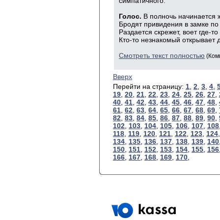
симпатичного.
Голос.
В полночь начинается 
Бродят привидения в замке по
Раздается скрежет, воет где-то
Кто-то незнакомый открывает 
Смотреть текст полностью
(Ком
Вверх
Перейти на страницу:
1
,
2
,
3
,
4
,
19
,
20
,
21
,
22
,
23
,
24
,
25
,
26
,
27
,
40
,
41
,
42
,
43
,
44
,
45
,
46
,
47
,
48
,
61
,
62
,
63
,
64
,
65
,
66
,
67
,
68
,
69
,
82
,
83
,
84
,
85
,
86
,
87
,
88
,
89
,
90
,
102
,
103
,
104
,
105
,
106
,
107
,
108
118
,
119
,
120
,
121
,
122
,
123
,
124
134
,
135
,
136
,
137
,
138
,
139
,
140
150
,
151
,
152
,
153
,
154
,
155
,
156
166
,
167
,
168
,
169
,
170
,