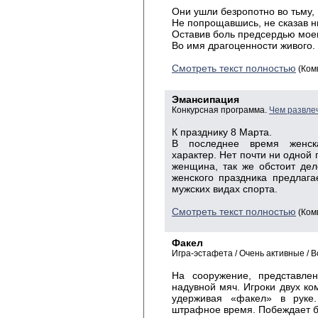
Они ушли безропотно во тьму,
Не попрощавшись, не сказав н
Оставив боль предсердью мое
Во имя драгоценности живого.
Смотреть текст полностью
(Ком
Эмансипация
Конкурсная программа.
Чем развлеч
К празднику 8 Марта.
В последнее время женска
характер. Нет почти ни одной 
женщина, так же обстоит дел
женского праздника пред­лаг
мужских видах спорта.
Смотреть текст полностью
(Ком
Факел
Игра-эстафета / Очень активные / В
На сооружение, представле
надувной мяч. Игроки двух ко
удерживая «факел» в руке
штрафное время. Побеждает б