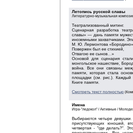
Летопись русской славы
Литературно-музыкальная компози
Театрализованный митинг.
Сценарная разработка театр
славы» — дань памяти мужеств
иноземными захватчиками. Эп
М. Ю. Лермонтова «Бородино»:
Повержен был ее стихией,
Отвагою ее сынов…»
Основой для сценария стали
монгольское нашествие, Боро
война. Все они связаны меж
памяти, которая стала осно
площадки (см. рис.). Каждый
Книге памяти.
Смотреть текст полностью
(Ком
Имена
Игра-"ледокол" / Активные / Молод
Выбираются четыре девушки.
присутствующих юношей, вто
четвертая - "где делать?". Э
присутствующими. Все уса