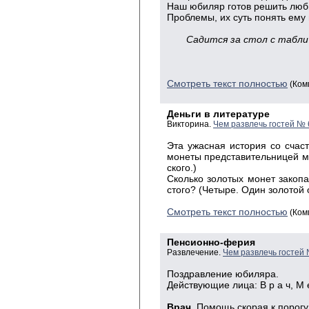
Наш юбиляр готов решить лю
Проблемы, их суть понять ему 
Садится за стол с табли
Смотреть текст полностью
(Ком
Деньги в литературе
Викторина.
Чем развлечь гостей № 
Эта ужасная история со счас
монеты представительницей ми
ского.)
Сколько золотых монет закопал
стого? (Четыре. Один золотой 
Смотреть текст полностью
(Ком
Пенсионно-ферия
Развлечение.
Чем развлечь гостей
Поздравление
юбиляра.
Действующие лица: В р а ч, М е 
Врач.
Помощь скорая к порогу