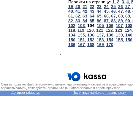
Перейти на страницу:
1
,
2
,
3
,
4
,
19
,
20
,
21
,
22
,
23
,
24
,
25
,
26
,
27
,
40
,
41
,
42
,
43
,
44
,
45
,
46
,
47
,
48
,
61
,
62
,
63
,
64
,
65
,
66
,
67
,
68
,
69
,
82
,
83
,
84
,
85
,
86
,
87
,
88
,
89
,
90
,
102
,
103
,
104
,
105
,
106
,
107
,
108
118
,
119
,
120
,
121
,
122
,
123
,
124
134
,
135
,
136
,
137
,
138
,
139
,
140
150
,
151
,
152
,
153
,
154
,
155
,
156
166
,
167
,
168
,
169
,
170
,
Сайт использует файлы «cookie» с целью персонализации сервисов и повышения удо
обрабатывались, пожалуйста, ограничьте их использование в своём браузере.
Договор-оферта.
Политика конфиденциальности.