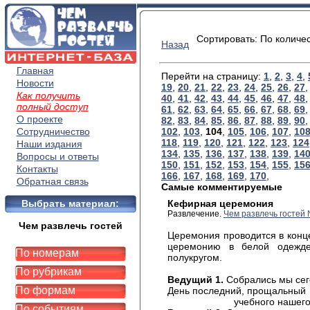
Сортировать: По количе
Назад
Главная
Перейти на страницу:
1
,
2
,
3
,
4
,
Новости
19
,
20
,
21
,
22
,
23
,
24
,
25
,
26
,
27
Как получить
40
,
41
,
42
,
43
,
44
,
45
,
46
,
47
,
48
полный доступ
61
,
62
,
63
,
64
,
65
,
66
,
67
,
68
,
69
О проекте
82
,
83
,
84
,
85
,
86
,
87
,
88
,
89
,
90
Сотрудничество
102
,
103
,
104
,
105
,
106
,
107
,
10
118
,
119
,
120
,
121
,
122
,
123
,
124
Наши издания
134
,
135
,
136
,
137
,
138
,
139
,
14
Вопросы и ответы
150
,
151
,
152
,
153
,
154
,
155
,
15
Контакты
166
,
167
,
168
,
169
,
170
,
Обратная связь
Самые комментируемые
Выбрать материал:
Кефирная церемония
Развлечение.
Чем развлечь гостей
Чем развлечь гостей
Церемония
проводится в конце
церемонию в белой одежде
По номерам
полукругом.
По рубрикам
Ведущий
1.
Собрались мы сег
По формам
День
последний, прощальный
учебного нашег
По событиям