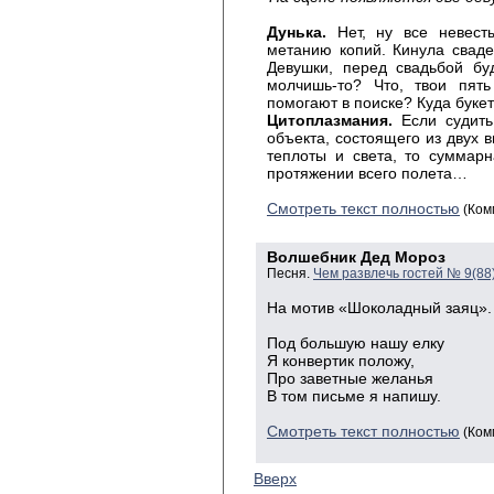
Дунька.
Нет, ну все невест
метанию копий. Кинула сваде
Девушки, перед свадьбой бу
молчишь-то? Что, твои пят
помогают в поиске? Куда букет
Цитоплазмания.
Если судить
объекта, состоящего из двух
теплоты и света, то суммар
протяжении всего полета…
Смотреть текст полностью
(Ком
Волшебник Дед Мороз
Песня.
Чем развлечь гостей № 9(88
На мотив «Шоколадный заяц».
Под большую нашу елку
Я конвертик положу,
Про заветные желанья
В том письме я напишу.
Смотреть текст полностью
(Ком
Вверх