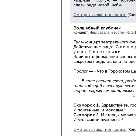
капризы? «Хочу», — постоя
слезы ради новой шубки.
Смотреть текст полностью
(Ком
Волшебный клубочек
Концерт.
Чем развлечь гостей № 1(
Гала-концерт театрального фе
Действующие лица: С к о м о р о
у ж и к, П о т е ш н и к и.
Вариант оформления сцены пр
секретом представлена на рис.
Пролог — «Что в Гороховом ц
В зале гаснет свет, разд
переходящий в веселую ском
перед закрытым ситцевым в 
с
Скоморох 1.
Здравствуйте, гос
И почтенные, и молодые!
Скоморох 2.
И старцы молчал
И мальчишки шумливые!
Смотреть текст полностью
(Ком