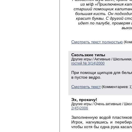
из м/ф «Приключения ка
старший помощник капитана 
большая кисть. Он подходи
красит буквы. С другой ст
идет по палубе, проверяя
выхо
Смотреть текст полностью
(Ком
Скользкие типы
Другие игры / Активные / Школьник
гостей № 3(14)2000
При помощи щипцов для белья 
в пустое ведро.
Смотреть текст
(Комментариев: 1
Эх, прокачу!
Другие игры / Очень активные / Шк
2(45)2006
Заполненную водой пластикову
Игрок, нагнувшись и перебир
чтобы хотя бы одна рука касал