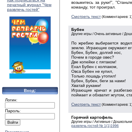
Как подписаться на
возьмитесь за руки!", "Стань
печатный журнал "Чем
команду, тот проиграл.
развлечь гостей"
Смотреть текст
(Комментариев: 1
Бубен
Другие игры / Очень активные / До
По жребию выбирается водиль
землю. Играющие окружают его
Бубен, Бубен, долгий нос,
Почем в городе овес?
Две копейки с пятаком!
Ехал Бубен с колпаком,
Овса Бубен не купил,
Только лошадь утопил!
Бубен, Бубен, беги за нами!
Хватай руками!
Играющие кричат и разбегают
Вход:
поймает и обхватит жгутом, с
Логин:
Смотреть текст
(Комментариев: 1
Пароль:
Горячий картофель
Другие игры / Активные / Дошколь
развлечь гостей № 1(1)1996