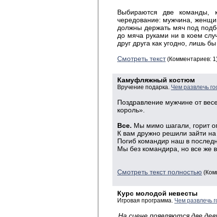
Выбираются две команды, 
чередование: мужчина, женщин
должны держать мяч под подб
до мяча руками ни в коем слу
друг друга как угодно, лишь бы
Смотреть текст
(Комментариев: 1
Камуфляжный костюм
Вручение подарка.
Чем развлечь го
Поздравление мужчине от вес
король».
Все.
Мы мимо шагали, горит ог
К вам дружно решили зайти на 
Погиб командир наш в послед
Мы без командира, но все же в
Смотреть текст полностью
(Ком
Курс молодой невесты
Игровая программа.
Чем развлечь г
На сцене появляются две дев