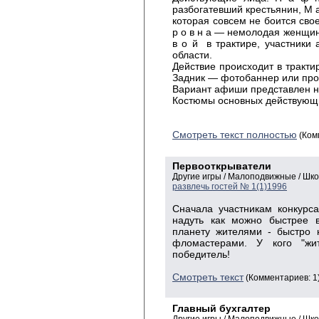
разбогатевший крестьянин, М а
которая совсем не боится свое
р о в н а — немолодая женщина
в о й в трактире, участники
области.
Действие происходит в трактир
Задник — фотобаннер или про
Вариант афиши представлен на
Костюмы основных действующи
Смотреть текст полностью
(Ком
Первооткрыватели
Другие игры / Малоподвижные / Шк
развлечь гостей № 1(1)1996
Сначала участникам конкурса
надуть как можно быстрее в
планету жителями - быстро 
фломастерами. У кого "жи
победитель!
Смотреть текст
(Комментариев: 1
Главный бухгалтер