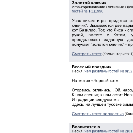
Золотой ключик
Игра-соревнование / Активные / Д
гостей № 1(1)1996
Участникам игры придется и
ключик". Вызываются две пары.
кот Базилио. Тот, кто Лиса - с
рукой, вместе с Котом, у
преодолевают заданную дис
получает "золотой ключик" - пр
Смотреть текст
(Комментариев: 1
Веселый праздник
Песня.
Чем развлечь гостей № 9(52
На
мотив «Черный кот».
Оторвись, оглянись... Эй, наро
К нам спешит, к нам летит Нов
И традиции следуем мы
Здесь, на лучшей тусовке зимы
Смотреть текст полностью
(Ком
Воспитателю
Песня.
Чем развлечь гостей № 2(81