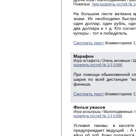
Другие игры / Малоподвижные / Шк
Пожилые.
Чем развлечь гостей № 1
На большом листе ватмана в
знаки. Их необходимо быстро
один доллар, один рубль, одн
два доллара и т. д. Кто сосчи
купюры - тот и победитель.
Смотреть текст
(Комментариев: 1
Марафон
Игра-эстафета / Очень активные /
развлечь гостей № 1(1)1996
При помощи обыкновенной сп
шарик по всей дистанции "м
финиша.
Смотреть текст
(Комментариев: 1
Фильм ужасов
Игра-розыгрыш / Малоподвижные /
развлечь гостей № 1(1)1996
Условия таковы: в кассет
предупреждает ведущий. - А 
яйцо об лоб. Кому попадется