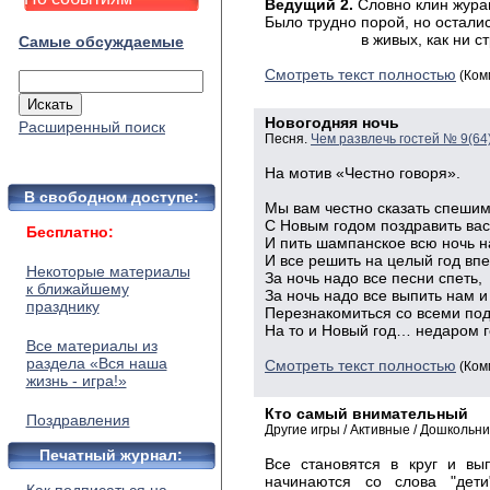
Ведущий
2.
Словно клин жура
Было
трудно порой, но остали
в живых, как ни стр
Самые обсуждаемые
Смотреть текст полностью
(Ком
Новогодняя ночь
Расширенный поиск
Песня.
Чем развлечь гостей № 9(64
На мотив «Честно говоря».
В свободном доступе:
Мы
вам честно сказать спешим
С
Новым годом поздравить вас
Бесплатно:
И
пить шампанское всю ночь н
И
все решить на целый год впе
Некоторые материалы
За
ночь надо все песни спеть,
к ближайшему
За
ночь надо все выпить нам и
празднику
Перезнакомиться
со всеми под
На
то и Новый год… недаром г
Все материалы из
раздела «Вся наша
Смотреть текст полностью
(Ком
жизнь - игра!»
Кто самый внимательный
Поздравления
Другие игры / Активные / Дошкольни
Печатный журнал:
Все становятся в круг и вы
начинаются со слова "дети"