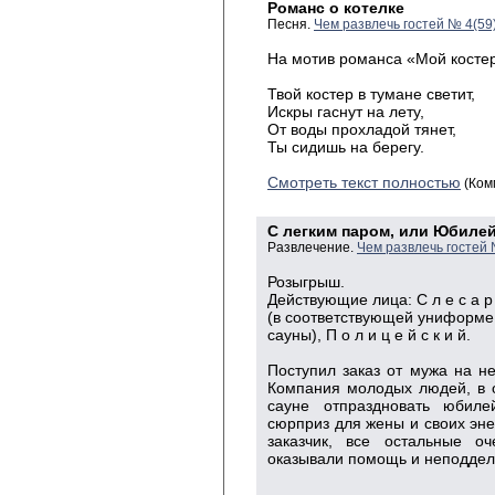
Романс о котелке
Песня.
Чем развлечь гостей № 4(59
На мотив романса «Мой костер
Твой костер в тумане светит,
Искры гаснут на лету,
От воды прохладой тянет,
Ты сидишь на берегу.
Смотреть текст полностью
(Ком
С легким паром, или Юбиле
Развлечение.
Чем развлечь гостей 
Розыгрыш.
Действующие лица: С л е с а р ь -
(в соответствующей униформе
сауны), П о л и ц е й с к и й.
Поступил заказ от мужа на н
Компания молодых людей, в 
сауне отпраздновать юбиле
сюрприз для жены и своих эне
заказчик, все остальные оч
оказывали помощь и неподдел