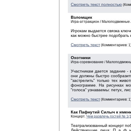
Смотреть текст полностью
(Ком
Взломщик
Игра-аттракцион / Малоподвижные /
Игрокам выдается связка ключ
как можно быстрее подобрать к
Смотреть текст
(Комментариев: 1
Охотники
Игра-соревнование / Малоподвижны
Участникам дается задание - 
они должны быстро сообразить 
"застрелить" только тех живот
фонограмме. На рисунках мо
"голоса" узнаваемы: петух, лиса
Смотреть текст
(Комментариев: 1
Как Пафнутий Силыч к имен
Концерт.
Чем развлечь гостей № 1(
Театрализованный концерт по
Действующие лица: П а ф 