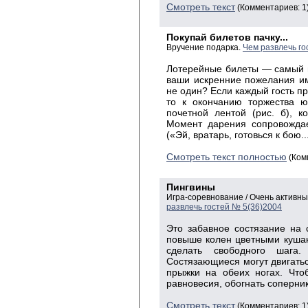
Смотреть текст
(Комментариев: 1
Покупай билетов пачку...
Вручение подарка.
Чем развлечь го
Лотерейные билеты — самый пр
ваши искренние пожелания и
не один? Если каждый гость пр
то к окончанию торжества ю
почетной лентой (рис. б), к
Момент дарения сопровожда
(«Эй, вратарь, готовься к бою...
Смотреть текст полностью
(Ком
Пингвины
Игра-соревнование / Очень активн
развлечь гостей № 5(36)2004
Это забавное состязание на 
повыше колен цветными куша
сделать свободного шаг
Состязающиеся могут двигатьс
прыжки на обеих ногах. Что
равновесия, обогнать соперни
Смотреть текст
(Комментариев: 1