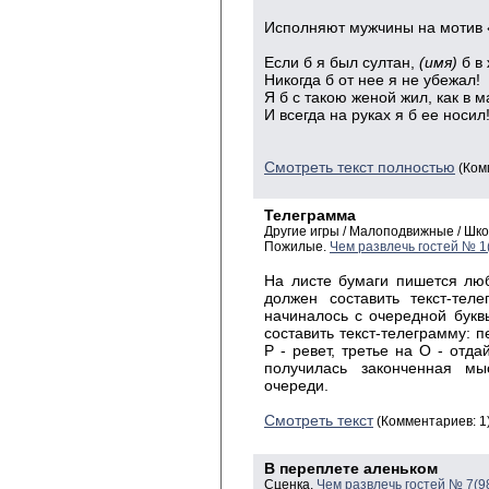
Исполняют
мужчины на мотив «
Если
б я был султан,
(имя)
б
в
Никогда
б от нее я не убежал!
Я
б с такою женой жил, как в м
И
всегда на руках я б ее носил
Смотреть текст полностью
(Ком
Телеграмма
Другие игры / Малоподвижные / Шк
Пожилые.
Чем развлечь гостей № 1
На листе бумаги пишется люб
должен составить текст-тел
начиналось с очередной букв
составить текст-телеграмму: п
Р - ревет, третье на О - отда
получилась законченная м
очереди.
Смотреть текст
(Комментариев: 1
В переплете аленьком
Сценка.
Чем развлечь гостей № 7(9