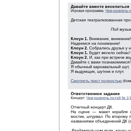
Давайте вместе веселиться
Игровая программа.
Чем развлечь г
Детская театрализованная пр
Под музык
Клоун 1.
Внимание, внимание
Надеемся на понимание!
Клоун 2.
Собрались друзья у н
Клоун 1.
Будет весело сейчас!
Клоун 2.
И, как при встрече во
Давайте с вами познакомимся!
Я обычный карнавальный шут,
Я выдумщик, шутник и плут.
Смотреть текст полностью
(Ком
Ответственное задание
Концерт.
Чем развлечь гостей № 1(
Отчетный концерт ДК.
На сцене — макет корабля с
мостик, штурвал. По второму
названиями объединений ДК (с
Раздается шум волн, крики ч