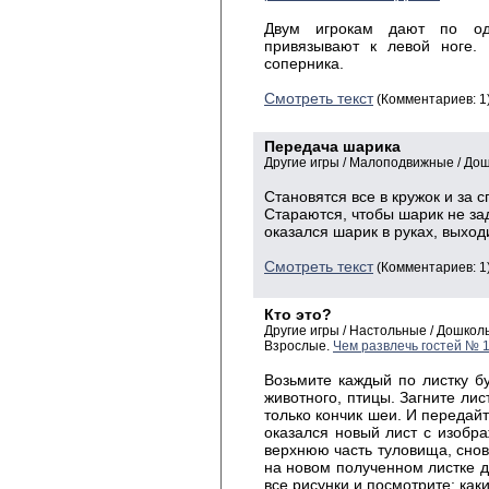
Двум игрокам дают по од
привязывают к левой ноге.
соперника.
Смотреть текст
(Комментариев: 1
Передача шарика
Другие игры / Малоподвижные / До
Становятся все в кружок и за 
Стараются, чтобы шарик не заде
оказался шарик в руках, выходи
Смотреть текст
(Комментариев: 1
Кто это?
Другие игры / Настольные / Дошко
Взрослые.
Чем развлечь гостей № 
Возьмите каждый по листку бу
животного, птицы. Загните лис
только кончик шеи. И передайт
оказался новый лист с изобра
верхнюю часть туловища, снова
на новом полученном листке д
все рисунки и посмотрите: как