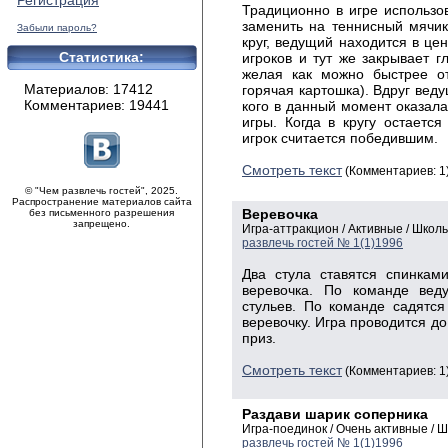
Регистрация
Традиционно в игре использо
заменить на теннисный мячик
Забыли пароль?
круг, ведущий находится в цен
Статистика:
игроков и тут же закрывает г
желая как можно быстрее от
Материалов: 17412
горячая картошка). Вдруг веду
Комментариев: 19441
кого в данный момент оказалас
игры. Когда в кругу остается
игрок считается победившим.
Смотреть текст
(Комментариев: 1
© "Чем развлечь гостей", 2025.
Распространение материалов сайта
Веревочка
без письменного разрешения
запрещено.
Игра-аттракцион / Активные / Шко
развлечь гостей № 1(1)1996
Два стула ставятся спинкам
веревочка. По команде веду
стульев. По команде садятся
веревочку. Игра проводится до
приз.
Смотреть текст
(Комментариев: 1
Раздави шарик соперника
Игра-поединок / Очень активные /
развлечь гостей № 1(1)1996