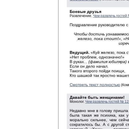
Боевые друзья
Развлечение.
Чем развлечь гостей 
Поздравление руководителю с
Чтобы
достичь узнаваемос
железо, пока стоит!», «
изре
Ведущий
.
«
Куй железо, пока с
«
Нет проблем, однозначно!»
В
руках...
(фамилия юбиляра)
в
Если
он дело начал.
Такого
второго пойди поищи,
Кто
шашкой так яростно машет
Смотреть текст полностью
(Ком
Давайте быть женщинами!
Монолог.
Чем развлечь гостей № 12
Недавно
мне в голову пришла 
была такая же психика, как
морально сильнее, чем сейч
сократилось бы. А с другой с